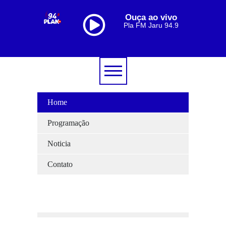
Ouça ao vivo
Pla FM Jaru 94.9
Home
Programação
Noticia
Contato
[lbg_audio8_html5_shoutcast settings_id="1"]