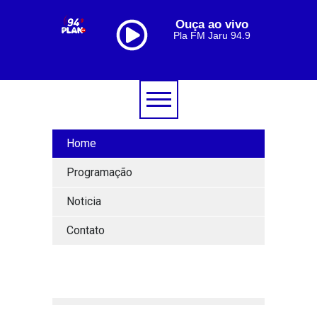
Ouça ao vivo
Pla FM Jaru 94.9
Home
Programação
Noticia
Contato
[lbg_audio8_html5_shoutcast settings_id="1"]