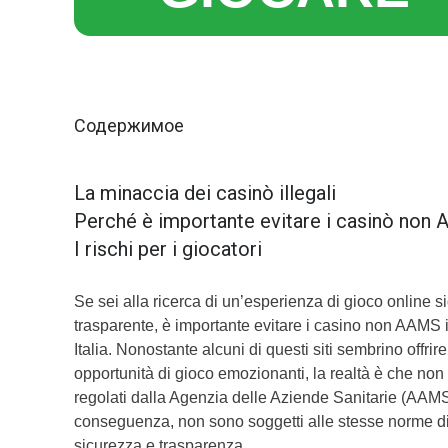
Содержимое
La minaccia dei casinò illegali
Perché è importante evitare i casinò non
I rischi per i giocatori
Se sei alla ricerca di un’esperienza di gioco online s
trasparente, è importante evitare i casino non AAMS 
Italia. Nonostante alcuni di questi siti sembrino offrire
opportunità di gioco emozionanti, la realtà è che non
regolati dalla Agenzia delle Aziende Sanitarie (AAMS
conseguenza, non sono soggetti alle stesse norme d
sicurezza e trasparenza.