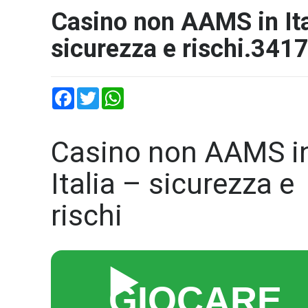
Casino non AAMS in Ita
sicurezza e rischi.341
Facebook
Twitter
WhatsApp
Casino non AAMS i
Italia – sicurezza e
rischi
▶️
GIOCARE