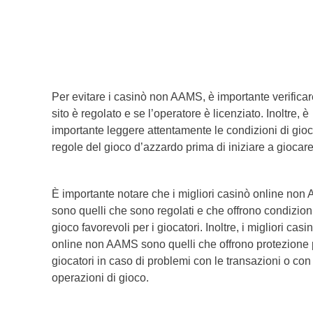
d’azzardo.
I casinò non AAMS offrono condizioni di gioco sfavor
per i giocatori.
I casinò non AAMS non offrono alcuna protezione per
giocatori in caso di problemi con le transazioni o con
operazioni di gioco.
Per evitare i casinò non AAMS, è importante verificare
sito è regolato e se l’operatore è licenziato. Inoltre, è
importante leggere attentamente le condizioni di gioc
regole del gioco d’azzardo prima di iniziare a giocare
È importante notare che i migliori casinò online no
sono quelli che sono regolati e che offrono condizioni
gioco favorevoli per i giocatori. Inoltre, i migliori casi
online non AAMS sono quelli che offrono protezione 
giocatori in caso di problemi con le transazioni o con
operazioni di gioco.