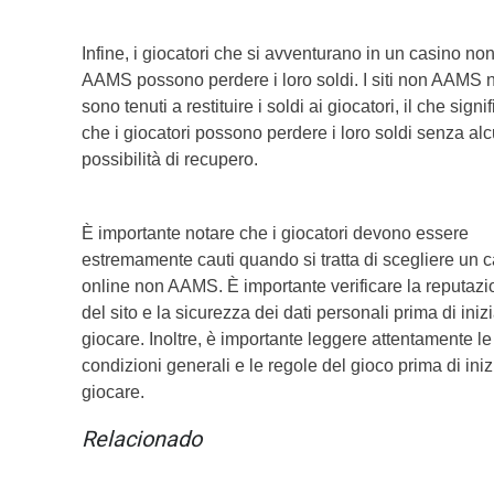
Infine, i giocatori che si avventurano in un casino no
AAMS possono perdere i loro soldi. I siti non AAMS 
sono tenuti a restituire i soldi ai giocatori, il che signi
che i giocatori possono perdere i loro soldi senza al
possibilità di recupero.
È importante notare che i giocatori devono essere
estremamente cauti quando si tratta di scegliere un 
online non AAMS. È importante verificare la reputaz
del sito e la sicurezza dei dati personali prima di iniz
giocare. Inoltre, è importante leggere attentamente le
condizioni generali e le regole del gioco prima di iniz
giocare.
Relacionado