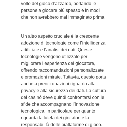
volto del gioco d’azzardo, portando le
persone a giocare più spesso e in modi
che non avrebbero mai immaginato prima.
Un altro aspetto cruciale è la crescente
adozione di tecnologie come l’intelligenza
artificiale e l’analisi dei dati. Queste
tecnologie vengono utilizzate per
migliorare l’esperienza del giocatore,
offrendo raccomandazioni personalizzate
e promozioni mirate. Tuttavia, questo porta
anche a preoccupazioni riguardo alla
privacy e alla sicurezza dei dati. La cultura
del casinò deve quindi confrontarsi con le
sfide che accompagnano l’innovazione
tecnologica, in particolare per quanto
riguarda la tutela dei giocatori e la
responsabilità delle piattaforme di gioco.