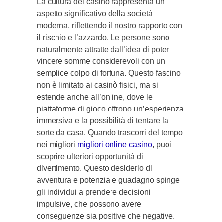
La cultura del casinò rappresenta un
aspetto significativo della società
moderna, riflettendo il nostro rapporto con
il rischio e l’azzardo. Le persone sono
naturalmente attratte dall’idea di poter
vincere somme considerevoli con un
semplice colpo di fortuna. Questo fascino
non è limitato ai casinò fisici, ma si
estende anche all’online, dove le
piattaforme di gioco offrono un’esperienza
immersiva e la possibilità di tentare la
sorte da casa. Quando trascorri del tempo
nei migliori
migliori online casino
, puoi
scoprire ulteriori opportunità di
divertimento. Questo desiderio di
avventura e potenziale guadagno spinge
gli individui a prendere decisioni
impulsive, che possono avere
conseguenze sia positive che negative.