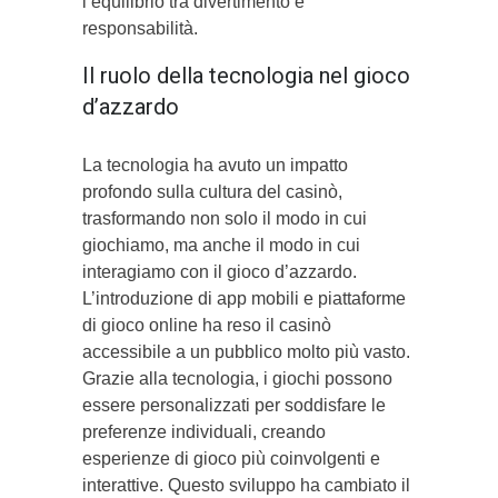
l’equilibrio tra divertimento e
responsabilità.
Il ruolo della tecnologia nel gioco
d’azzardo
La tecnologia ha avuto un impatto
profondo sulla cultura del casinò,
trasformando non solo il modo in cui
giochiamo, ma anche il modo in cui
interagiamo con il gioco d’azzardo.
L’introduzione di app mobili e piattaforme
di gioco online ha reso il casinò
accessibile a un pubblico molto più vasto.
Grazie alla tecnologia, i giochi possono
essere personalizzati per soddisfare le
preferenze individuali, creando
esperienze di gioco più coinvolgenti e
interattive. Questo sviluppo ha cambiato il