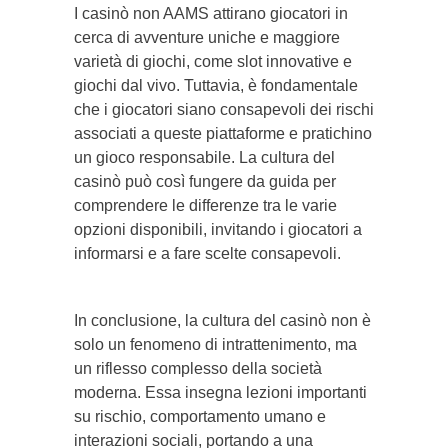
I casinò non AAMS attirano giocatori in
cerca di avventure uniche e maggiore
varietà di giochi, come slot innovative e
giochi dal vivo. Tuttavia, è fondamentale
che i giocatori siano consapevoli dei rischi
associati a queste piattaforme e pratichino
un gioco responsabile. La cultura del
casinò può così fungere da guida per
comprendere le differenze tra le varie
opzioni disponibili, invitando i giocatori a
informarsi e a fare scelte consapevoli.
In conclusione, la cultura del casinò non è
solo un fenomeno di intrattenimento, ma
un riflesso complesso della società
moderna. Essa insegna lezioni importanti
su rischio, comportamento umano e
interazioni sociali, portando a una