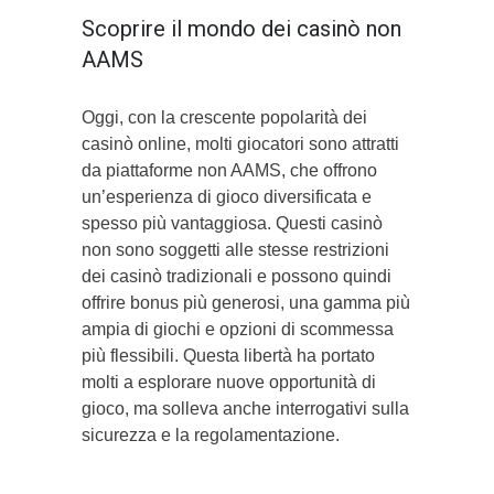
Scoprire il mondo dei casinò non
AAMS
Oggi, con la crescente popolarità dei
casinò online, molti giocatori sono attratti
da piattaforme non AAMS, che offrono
un’esperienza di gioco diversificata e
spesso più vantaggiosa. Questi casinò
non sono soggetti alle stesse restrizioni
dei casinò tradizionali e possono quindi
offrire bonus più generosi, una gamma più
ampia di giochi e opzioni di scommessa
più flessibili. Questa libertà ha portato
molti a esplorare nuove opportunità di
gioco, ma solleva anche interrogativi sulla
sicurezza e la regolamentazione.