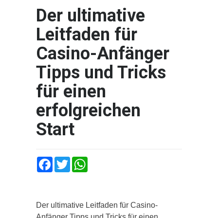
Der ultimative
Leitfaden für
Casino-Anfänger
Tipps und Tricks
für einen
erfolgreichen
Start
Facebook
Twitter
WhatsApp
Der ultimative Leitfaden für Casino-
Anfänger Tipps und Tricks für einen