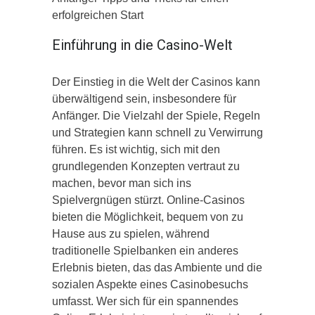
erfolgreichen Start
Einführung in die Casino-Welt
Der Einstieg in die Welt der Casinos kann
überwältigend sein, insbesondere für
Anfänger. Die Vielzahl der Spiele, Regeln
und Strategien kann schnell zu Verwirrung
führen. Es ist wichtig, sich mit den
grundlegenden Konzepten vertraut zu
machen, bevor man sich ins
Spielvergnügen stürzt. Online-Casinos
bieten die Möglichkeit, bequem von zu
Hause aus zu spielen, während
traditionelle Spielbanken ein anderes
Erlebnis bieten, das das Ambiente und die
sozialen Aspekte eines Casinobesuchs
umfasst. Wer sich für ein spannendes