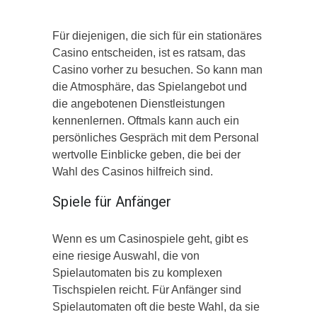
Für diejenigen, die sich für ein stationäres
Casino entscheiden, ist es ratsam, das
Casino vorher zu besuchen. So kann man
die Atmosphäre, das Spielangebot und
die angebotenen Dienstleistungen
kennenlernen. Oftmals kann auch ein
persönliches Gespräch mit dem Personal
wertvolle Einblicke geben, die bei der
Wahl des Casinos hilfreich sind.
Spiele für Anfänger
Wenn es um Casinospiele geht, gibt es
eine riesige Auswahl, die von
Spielautomaten bis zu komplexen
Tischspielen reicht. Für Anfänger sind
Spielautomaten oft die beste Wahl, da sie