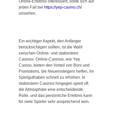
Online-Erlebnis interessiert, sollte sich auf
jeden Fall bei
https://yep-casino.ch/
umsehen.
Ein wichtiger Aspekt, den Anfänger
berücksichtigen sollten, ist die Wahl
zwischen Online- und stationären
Casinos. Online-Casinos, wie Yep
Casino, bieten den Vorteil von Boni und
Promotions, die Neueinsteigern helfen, ihr
Spielguthaben schnell zu erhöhen. In
stationären Casinos hingegen spielt oft
die Atmosphäre eine entscheidende
Rolle, und das persönliche Erlebnis kann
für viele Spieler sehr ansprechend sein.