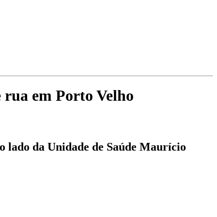
Ouça ao vivo
Pla FM Jaru 94.9
e rua em Porto Velho
ao lado da Unidade de Saúde Maurício