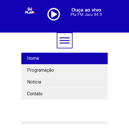
Ouça ao vivo
Pla FM Jaru 94.9
Home
Programação
Noticia
Contato
[lbg_audio8_html5_shoutcast settings_id="1"]