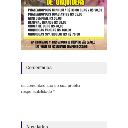
Comentarios
os comentaio sao de sua problia
responsabilidade *
Novidades