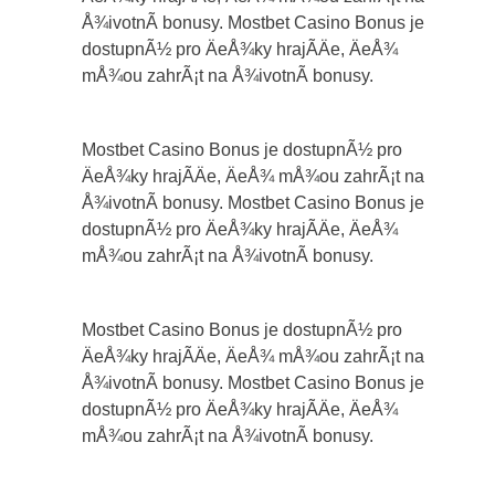
Å¾ivotnÃ­ bonusy. Mostbet Casino Bonus je
dostupnÃ½ pro ÄeÅ¾ky hrajÃ­Äe, ÄeÅ¾
mÅ¾ou zahrÃ¡t na Å¾ivotnÃ­ bonusy.
Mostbet Casino Bonus je dostupnÃ½ pro
ÄeÅ¾ky hrajÃ­Äe, ÄeÅ¾ mÅ¾ou zahrÃ¡t na
Å¾ivotnÃ­ bonusy. Mostbet Casino Bonus je
dostupnÃ½ pro ÄeÅ¾ky hrajÃ­Äe, ÄeÅ¾
mÅ¾ou zahrÃ¡t na Å¾ivotnÃ­ bonusy.
Mostbet Casino Bonus je dostupnÃ½ pro
ÄeÅ¾ky hrajÃ­Äe, ÄeÅ¾ mÅ¾ou zahrÃ¡t na
Å¾ivotnÃ­ bonusy. Mostbet Casino Bonus je
dostupnÃ½ pro ÄeÅ¾ky hrajÃ­Äe, ÄeÅ¾
mÅ¾ou zahrÃ¡t na Å¾ivotnÃ­ bonusy.