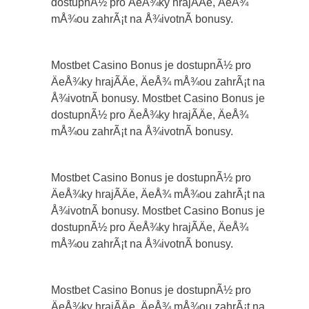
dostupnÃ½ pro ÄeÅ¾ky hrajÃ­Äe, ÄeÅ¾
mÅ¾ou zahrÃ¡t na Å¾ivotnÃ­ bonusy.
Mostbet Casino Bonus je dostupnÃ½ pro
ÄeÅ¾ky hrajÃ­Äe, ÄeÅ¾ mÅ¾ou zahrÃ¡t na
Å¾ivotnÃ­ bonusy. Mostbet Casino Bonus je
dostupnÃ½ pro ÄeÅ¾ky hrajÃ­Äe, ÄeÅ¾
mÅ¾ou zahrÃ¡t na Å¾ivotnÃ­ bonusy.
Mostbet Casino Bonus je dostupnÃ½ pro
ÄeÅ¾ky hrajÃ­Äe, ÄeÅ¾ mÅ¾ou zahrÃ¡t na
Å¾ivotnÃ­ bonusy. Mostbet Casino Bonus je
dostupnÃ½ pro ÄeÅ¾ky hrajÃ­Äe, ÄeÅ¾
mÅ¾ou zahrÃ¡t na Å¾ivotnÃ­ bonusy.
Mostbet Casino Bonus je dostupnÃ½ pro
ÄeÅ¾ky hrajÃ­Äe, ÄeÅ¾ mÅ¾ou zahrÃ¡t na