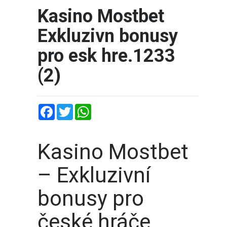
Kasino Mostbet
Exkluzivn bonusy
pro esk hre.1233
(2)
Facebook
Twitter
WhatsApp
Kasino Mostbet
– Exkluzivní
bonusy pro
české hráče