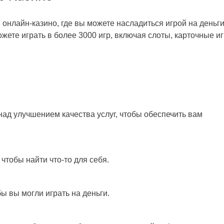
 онлайн-казино, где вы можете насладиться игрой на деньги
ете играть в более 3000 игр, включая слоты, карточные иг
ад улучшением качества услуг, чтобы обеспечить вам
 чтобы найти что-то для себя.
ы вы могли играть на деньги.