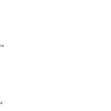
ти
за