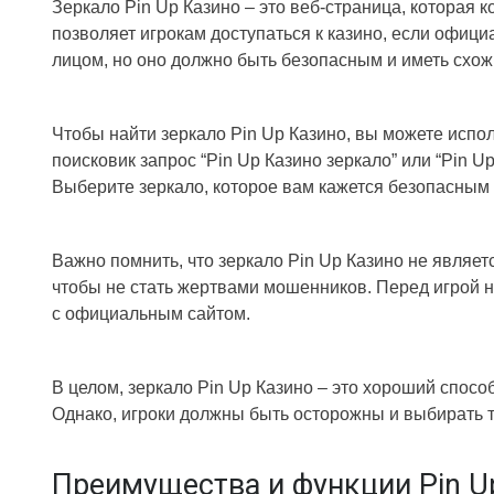
Зеркало Pin Up Казино – это веб-страница, которая 
позволяет игрокам доступаться к казино, если офиц
лицом, но оно должно быть безопасным и иметь схо
Чтобы найти зеркало Pin Up Казино, вы можете испол
поисковик запрос “Pin Up Казино зеркало” или “Pin U
Выберите зеркало, которое вам кажется безопасным
Важно помнить, что зеркало Pin Up Казино не являе
чтобы не стать жертвами мошенников. Перед игрой на
с официальным сайтом.
В целом, зеркало Pin Up Казино – это хороший спосо
Однако, игроки должны быть осторожны и выбирать т
Преимущества и функции Pin U