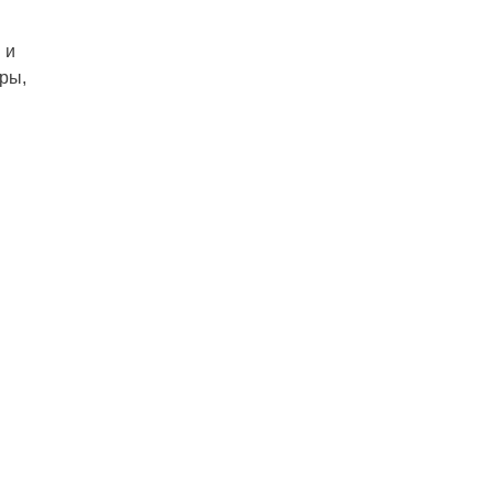
 и
ры,