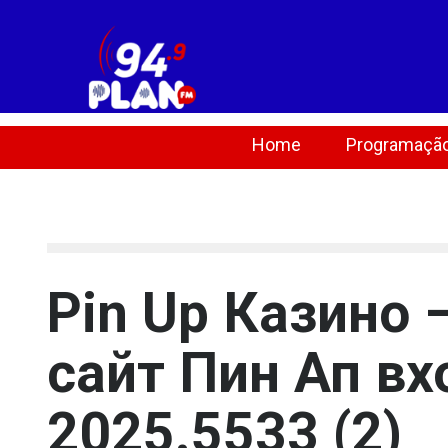
Home
Programaçã
[lbg_audio8_html5_shoutcast settings_id="1"]
Pin Up Казино
сайт Пин Ап вх
2025.5533 (2)