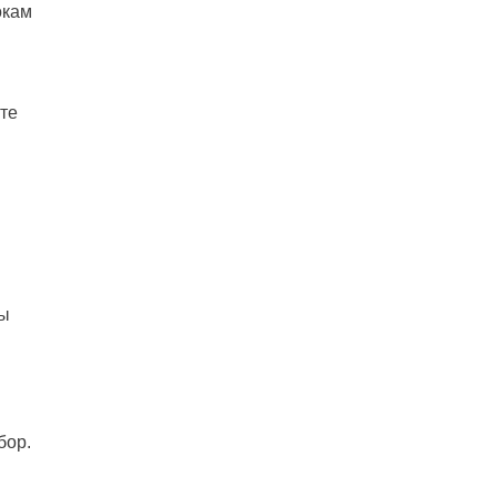
окам
йте
Мы
бор.