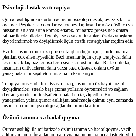
Psixoloji dəstək və terapiya
Qumar asılılığından qurtulmaq üçün psixoloji dəstək, əvəzsiz bir rol
oynayır. Peşəkar psixoloqlar və terapevtlər, insanların öz düşüncə və
hisslərini anlamalarına kömək edərək, mübarizə prosesində onlara
rəhbərlik edə bilərlər. Terapiya sessiyaları, insanlara öz davranışlarını
dəyərləndirmək və dəyişdirmək üçün ətraflı strategiyalar təqdim edir.
Hər bir insanın mübarizə prosesi fərqli olduğu üçün, fərdi müalicə
planları çox əhəmiyyətlidir. Bəzi insanlar üçün qrup terapiyası daha
təsirli ola bilər, bəziləri isə fərdi seansları üstün tutar. Bu fərqliliklər,
insanların ehtiyaclarını daha yaxşı başa düşərək onlara uyğun
yanaşmaların inkişaf etdirilməsinə imkan tanıyır.
Terapiya prosesinin bir hissəsi olaraq, insanların öz həyat tərzini
dəyişdirmələri, streslə başa çıxma yollarını öyrənmələri və sağlam
davranış modelləri inkişaf etdirmələri də təşviq edilir. Bu
yanaşmalar, yalnız qumar asılılığını azaltmaqla qalmır, eyni zamanda
insanların ümumi psixoloji sağlamlıqlarını da artırır.
Özünü tanıma və hədəf qoyma
Qumar asılılığı ilə mübarizədə özünü tanıma və hədəf qoyma, vacib
addımlardandır. İnsanlar, qumar oynamanın onlara necə təsir etdiyini