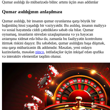
Qumar asılılığı ilə mübarizədə bilinc artımı üçün əsas addımlar
Qumar asılılığının anlaşılması
Qumar asılılığı, bir insanın qumar oyunlarına qarşı böyük bir
bağımlılıq hissi yaşadığı bir vəziyyətdir. Bu asılılıq, insanın maliyyə
və sosial həyatında ciddi çətinliklərə səbəb ola bilər. Qumar
oynamaq, insanların stresdən uzaqlaşmasına və ya həyəcan
axtarışına xidmət edə bilsə də, zamanla bu fəaliyyətin kontrolunu
itirmək riskini daşıyır. Bu səbəbdən, qumar asılılığını başa düşmək,
ona qarşı mübarizənin ilk addımıdır. Məsələn, yeni onlayn
kazinolarda, məsələn
pinco
, istifadəçilər üçün inkişaf edən qrafika
və interaktiv elementlər təqdim olunur.