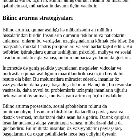
müdafiə etmək üçün ilk addımı atmış olurlar. İnsanın bu məsələni
qəbul etməsi, mübarizənin davamı üçün vacibdir.
Bilinc artırma strategiyaları
Bilinc artırma, qumar asılılığı ilə mübarizənin ən mühüm
hissələrindən biridir. İnsanların qumarın risklərini və nəticələrini
anlaması, onların bu vərdişdən uzaqlaşmalarına kömək edə bilər. Bu
məqsədlə, müxtəlif tədris proqramları və seminarlar təşkil edilir. Bu
tədbirlər, iştirakçılara qumar asılılığının psixoloji, maliyyə və sosial
təsirlərini anlatmaqla yanaşı, onların mübarizə yollarını da göstərir.
İnternetdə də geniş şəkildə yayımlanan məqalələr, videolar və
podcastlar qumar asılılığının maarifləndirilməsi üçün böyük bir
resurs ola bilər. Bu məlumatlara müraciət edərək, insanlar öz
vəziyyətlərini daha yaxşı başa düşə bilərlər. Həmçinin, bu resurslar
vasitəsilə, daha əvvəl bu problemlərlə üzləşmiş insanların uğurlu
hekayələrini öyrənmək, motivasiyanı artırmaq üçün faydalıdır.
Bilinc artırma prosesində, sosial şəbəkələrin rolunu da
unutmamalıyıq. İnsanların bir-biriləri ilə təcrübə paylaşması və
dəstək verməsi, mübarizəni daha asan hala gətirir. Dəstək qrupları,
insanlar arasında əlaqə yaratmaqla yanaşı, mübarizəni daha da
gücləndirir. Bu mühitdə insanlar, öz vəziyyətlərini paylaşaraq,
başqalarının da oxşar çətinliklərlə necə baş etdiyini öyrənir.