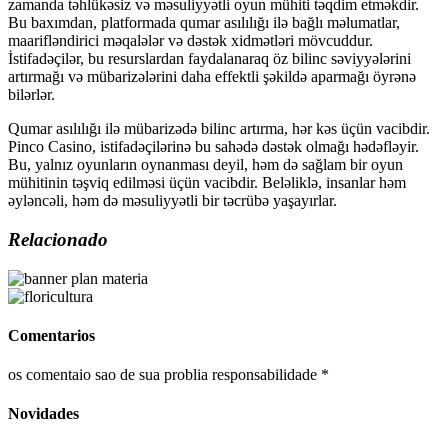
zamanda təhlükəsiz və məsuliyyətli oyun mühiti təqdim etməkdir.
Bu baxımdan, platformada qumar asılılığı ilə bağlı məlumatlar,
maarifləndirici məqalələr və dəstək xidmətləri mövcuddur.
İstifadəçilər, bu resurslardan faydalanaraq öz bilinc səviyyələrini
artırmağı və mübarizələrini daha effektli şəkildə aparmağı öyrənə
bilərlər.
Qumar asılılığı ilə mübarizədə bilinc artırma, hər kəs üçün vacibdir.
Pinco Casino, istifadəçilərinə bu sahədə dəstək olmağı hədəfləyir.
Bu, yalnız oyunların oynanması deyil, həm də sağlam bir oyun
mühitinin təşviq edilməsi üçün vacibdir. Beləliklə, insanlar həm
əyləncəli, həm də məsuliyyətli bir təcrübə yaşayırlar.
Relacionado
Comentarios
os comentaio sao de sua problia responsabilidade *
Novidades