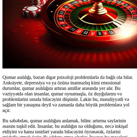
Qumar asılılığı, bəzən digər psixoloji problemlərlə də bağlı ola bilər.
Anksiyete, depressiya və ya özünə inamsızlıq kimi emosional
durumlar, qumar asılılığını artıran amillər arasında yer alır. Bu
vəziyyətdə olan insanlar, qumar oynamaqla, öz duyğularını və
problemlərini unuda biləcəyini düşünür. Lakin bu, məsuliyyətli və
sağlam bir yanaşma deyil və zamanla daha böyük problemlərə yol
açır.
Bu səbəbdən, qumar asılılığını anlamak, bilinc artırma səylərinin
əsasını təşkil edir. İnsanlar, bu asılılığın nə olduğunu, necə inkişaf
etdiyini və hansı təsirləri yarada biləcəyini öyrənərək, özlərini