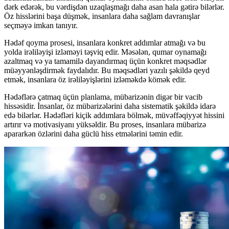
dərk edərək, bu vərdişdən uzaqlaşmağı daha asan hala gətirə bilərlər.
Öz hisslərini başa düşmək, insanlara daha sağlam davranışlar
seçməyə imkan tanıyır.
Hədəf qoyma prosesi, insanlara konkret addımlar atmağı və bu
yolda irəliləyişi izləməyi təşviq edir. Məsələn, qumar oynamağı
azaltmaq və ya tamamilə dayandırmaq üçün konkret məqsədlər
müəyyənləşdirmək faydalıdır. Bu məqsədləri yazılı şəkildə qeyd
etmək, insanlara öz irəliləyişlərini izləməkdə kömək edir.
Hədəflərə çatmaq üçün planlama, mübarizənin digər bir vacib
hissəsidir. İnsanlar, öz mübarizələrini daha sistematik şəkildə idarə
edə bilərlər. Hədəfləri kiçik addımlara bölmək, müvəffəqiyyət hissini
artırır və motivasiyanı yüksəldir. Bu proses, insanlara mübarizə
apararkən özlərini daha güclü hiss etmələrini təmin edir.