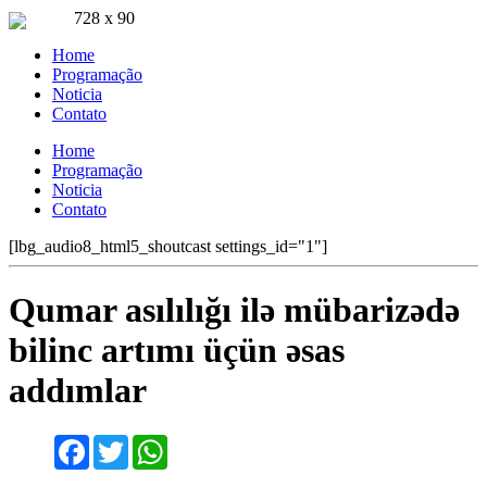
728 x 90
Ouça ao vivo
Home
Pla FM Jaru 94.9
Programação
Noticia
Contato
Home
Programação
Noticia
Contato
[lbg_audio8_html5_shoutcast settings_id="1"]
Qumar asılılığı ilə mübarizədə
bilinc artımı üçün əsas
addımlar
Facebook
Twitter
WhatsApp