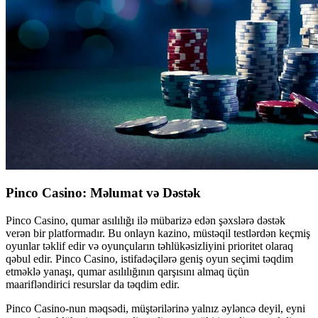
Pinco Casino: Məlumat və Dəstək
Pinco Casino, qumar asılılığı ilə mübarizə edən şəxslərə dəstək
verən bir platformadır. Bu onlayn kazino, müstəqil testlərdən keçmiş
oyunlar təklif edir və oyunçuların təhlükəsizliyini prioritet olaraq
qəbul edir. Pinco Casino, istifadəçilərə geniş oyun seçimi təqdim
etməklə yanaşı, qumar asılılığının qarşısını almaq üçün
maarifləndirici resurslar da təqdim edir.
Pinco Casino-nun məqsədi, müştərilərinə yalnız əyləncə deyil, eyni