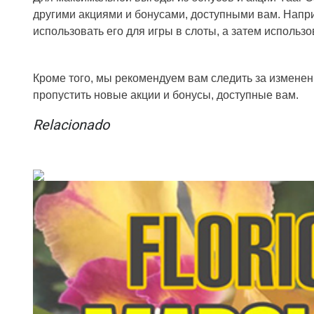
другими акциями и бонусами, доступными вам. Напри
использовать его для игры в слоты, а затем использ
Кроме того, мы рекомендуем вам следить за изменени
пропустить новые акции и бонусы, доступные вам.
Relacionado