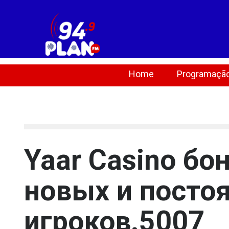
Home
Programaçã
[lbg_audio8_html5_shoutcast settings_id="1"]
Yaar Casino бо
новых и посто
игроков.5007