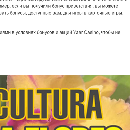
мер, если вы получили бонус приветствия, вы можете
овать бонусы, доступные вам, для игры в карточные игры.
ями в условиях бонусов и акций Yaar Casino, чтобы не