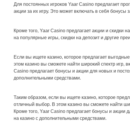
Для постоянных игроков Yaar Casino предлагает про
акции за их игру. Это может включать в себя бонусы
Кроме того, Yaar Casino предлагает акции и скидки н
на популярные игры, скидки на депозит и другие пре
Если вы ищете казино, которое предлагает выгодные 
этом казино вы сможете найти широкий спектр игр, вк
Casino предлагает бонусы и акции для новых и посто
дополнительными средствами.
Таким образом, если вы ищете казино, которое предла
отличный выбор. В этом казино вы сможете найти шир
Кроме того, Yaar Casino предлагает бонусы и акции 
на казино с дополнительными средствами.