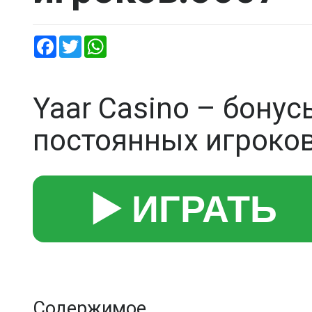
Facebook
Twitter
WhatsApp
Yaar Casino – бонус
постоянных игроко
▶️ ИГРАТЬ
Содержимое