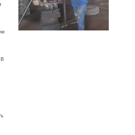
и
ии
 В
ть