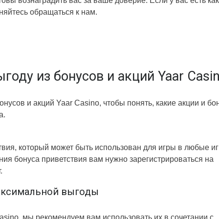
овы вознаградить вас за ваше доверие. Если у вас есть как
няйтесь обращаться к нам.
оду из бонусов и акций Yaar Casi
нусов и акций Yaar Casino, чтобы понять, какие акции и бо
а.
твия, который может быть использован для игры в любые иг
ения бонуса приветствия вам нужно зарегистрироваться на
.
максимальной выгоды
asino, мы рекомендуем вам использовать их в сочетании с