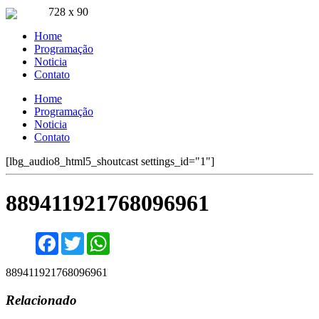
728 x 90
Ouça ao vivo
Home
Pla FM Jaru 94.9
Programação
Noticia
Contato
Home
Programação
Noticia
Contato
[lbg_audio8_html5_shoutcast settings_id="1"]
889411921768096961
Facebook
Twitter
WhatsApp
889411921768096961
Relacionado