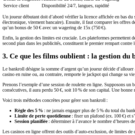
Service client
Disponibilité 24/7, langues, rapidité
Un joueur débutant doit d’abord vérifier la licence affichée en bas du 
électronique, virement bancaire). Ensuite, il faut comparer les offres
qu’un bonus de 50 € avec un wagering de 15x (750 €).
Enfin, la gestion des limites est cruciale. Les plateformes permettent
second plan dans les publicités, constituent le premier rempart contre l
3. Ce que les films oublient : la gestion du
Le bankroll désigne la somme d’argent qu’un joueur décide d’allouer à 
casino en ruine ou, au contraire, remporte le jackpot qui change sa vie
Prenons l’exemple d’une session de roulette en ligne. Supposons un ban
consécutives, il aura perdu 50 €, soit 10 % de son capital. Une bonne 
Voici trois méthodes concrètes pour gérer son bankroll :
Règle des 5 %
: ne jamais engager plus de 5 % du total du bank
Limite de perte quotidienne
: fixer un plafond (ex. 100 €) et s’a
Session planifiée
: déterminer à l’avance le nombre d’heures de j
Les casinos en ligne offrent des outils d’auto‑exclusion, de limites de 