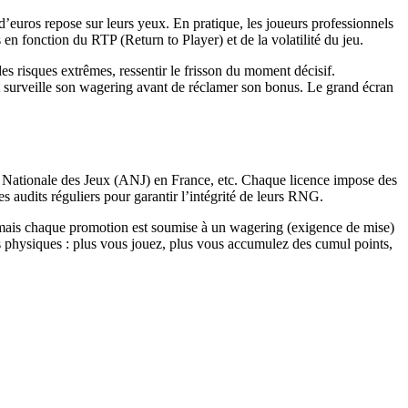
d’euros repose sur leurs yeux. En pratique, les joueurs professionnels
s en fonction du RTP (Return to Player) et de la volatilité du jeu.
es risques extrêmes, ressentir le frisson du moment décisif.
 et surveille son wagering avant de réclamer son bonus. Le grand écran
té Nationale des Jeux (ANJ) en France, etc. Chaque licence impose des
s audits réguliers pour garantir l’intégrité de leurs RNG.
», mais chaque promotion est soumise à un wagering (exigence de mise)
s physiques : plus vous jouez, plus vous accumulez des cumul points,