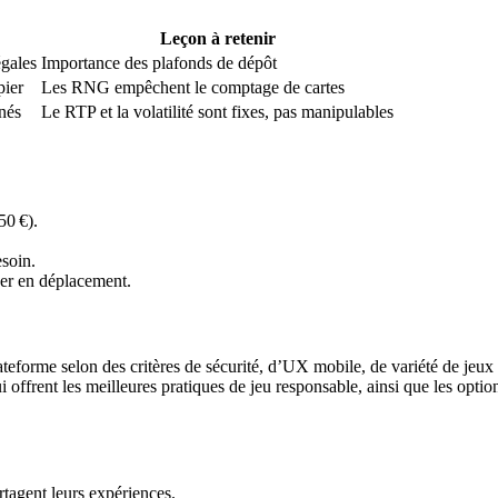
Leçon à retenir
égales
Importance des plafonds de dépôt
pier
Les RNG empêchent le comptage de cartes
anés
Le RTP et la volatilité sont fixes, pas manipulables
50 €).
esoin.
uer en déplacement.
teforme selon des critères de sécurité, d’UX mobile, de variété de jeux (
i offrent les meilleures pratiques de jeu responsable, ainsi que les optio
rtagent leurs expériences.