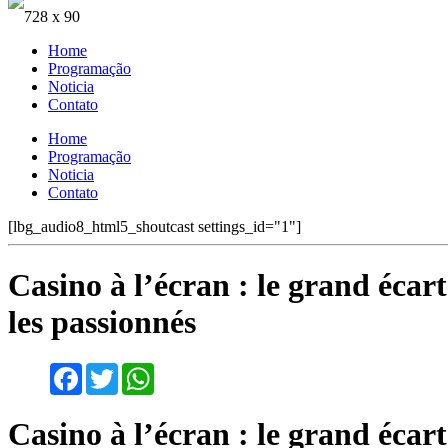
728 x 90
Home
Programação
Noticia
Contato
Home
Programação
Noticia
Contato
[lbg_audio8_html5_shoutcast settings_id="1"]
Casino à l’écran : le grand écart
les passionnés
Facebook
Twitter
WhatsApp
Casino à l’écran : le grand écart