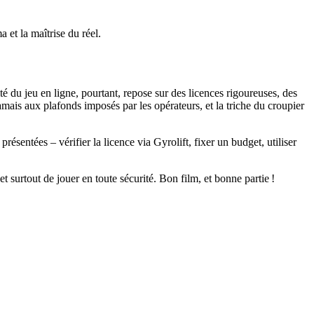
et la maîtrise du réel.
té du jeu en ligne, pourtant, repose sur des licences rigoureuses, des
mais aux plafonds imposés par les opérateurs, et la triche du croupier
résentées – vérifier la licence via Gyrolift, fixer un budget, utiliser
 surtout de jouer en toute sécurité. Bon film, et bonne partie !