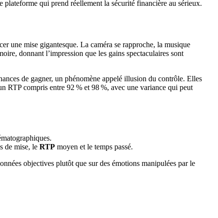
ne plateforme qui prend réellement la sécurité financière au sérieux.
acer une mise gigantesque. La caméra se rapproche, la musique
émoire, donnant l’impression que les gains spectaculaires sont
hances de gagner, un phénomène appelé illusion du contrôle. Elles
t un RTP compris entre 92 % et 98 %, avec une variance qui peut
inématographiques.
es de mise, le
RTP
moyen et le temps passé.
données objectives plutôt que sur des émotions manipulées par le