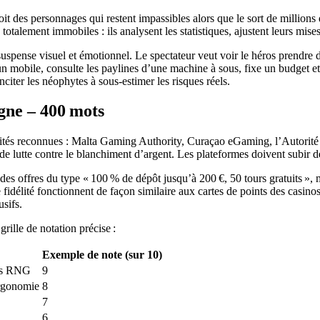
 des personnages qui restent impassibles alors que le sort de millions 
s totalement immobiles : ils analysent les statistiques, ajustent leurs mise
suspense visuel et émotionnel. Le spectateur veut voir le héros prendre d
r un mobile, consulte les paylines d’une machine à sous, fixe un budget
citer les néophytes à sous-estimer les risques réels.
igne – 400 mots
utorités reconnues : Malta Gaming Authority, Curaçao eGaming, l’Autori
 de lutte contre le blanchiment d’argent. Les plateformes doivent subir de
ve des offres du type « 100 % de dépôt jusqu’à 200 €, 50 tours gratuits 
idélité fonctionnent de façon similaire aux cartes de points des casino
usifs.
rille de notation précise :
Exemple de note (sur 10)
its RNG
9
ergonomie
8
7
6