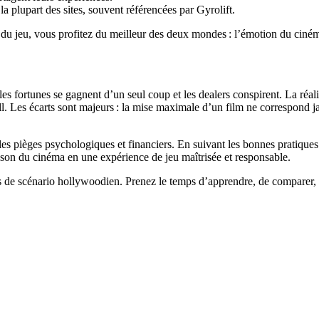
la plupart des sites, souvent référencées par Gyrolift.
 jeu, vous profitez du meilleur des deux mondes : l’émotion du cinéma 
es fortunes se gagnent d’un seul coup et les dealers conspirent. La réali
l. Les écarts sont majeurs : la mise maximale d’un film ne correspond ja
 les pièges psychologiques et financiers. En suivant les bonnes pratiques p
risson du cinéma en une expérience de jeu maîtrisée et responsable.
s de scénario hollywoodien. Prenez le temps d’apprendre, de comparer, et