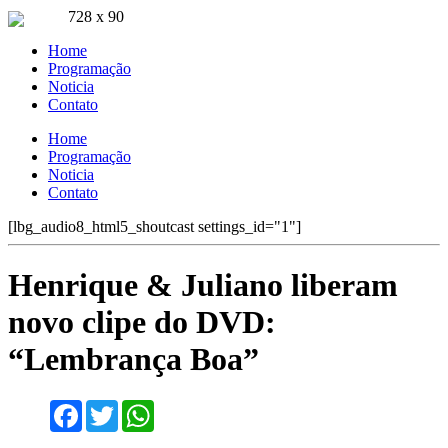
728 x 90
Ouça ao vivo
Home
Pla FM Jaru 94.9
Programação
Noticia
Contato
Home
Programação
Noticia
Contato
[lbg_audio8_html5_shoutcast settings_id="1"]
Henrique & Juliano liberam
novo clipe do DVD:
“Lembrança Boa”
Facebook
Twitter
WhatsApp