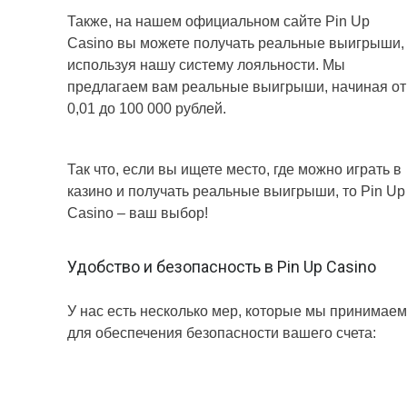
Также, на нашем официальном сайте Pin Up
Casino вы можете получать реальные выигрыши,
используя нашу систему лояльности. Мы
предлагаем вам реальные выигрыши, начиная от
0,01 до 100 000 рублей.
Так что, если вы ищете место, где можно играть в
казино и получать реальные выигрыши, то Pin Up
Casino – ваш выбор!
Удобство и безопасность в Pin Up Casino
У нас есть несколько мер, которые мы принимаем
для обеспечения безопасности вашего счета:
шифрование данных с помощью SSL-protocol;
авторизация через социальные сети;
проверка идентичности при регистрации;