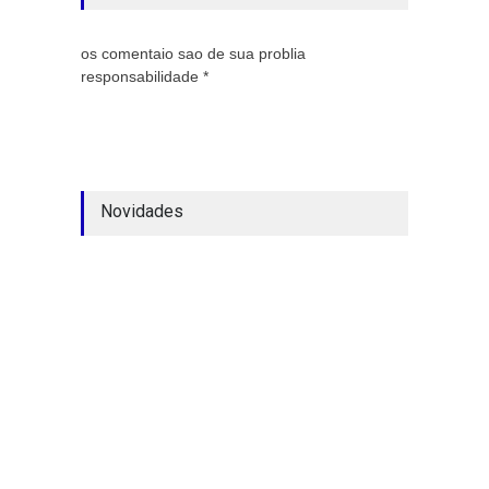
os comentaio sao de sua problia
responsabilidade *
Novidades