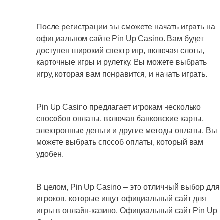
После регистрации вы сможете начать играть на
официальном сайте Pin Up Casino. Вам будет
доступен широкий спектр игр, включая слоты,
карточные игры и рулетку. Вы можете выбрать
игру, которая вам понравится, и начать играть.
Pin Up Casino предлагает игрокам несколько
способов оплаты, включая банковские карты,
электронные деньги и другие методы оплаты. Вы
можете выбрать способ оплаты, который вам
удобен.
В целом, Pin Up Casino – это отличный выбор для
игроков, которые ищут официальный сайт для
игры в онлайн-казино. Официальный сайт Pin Up