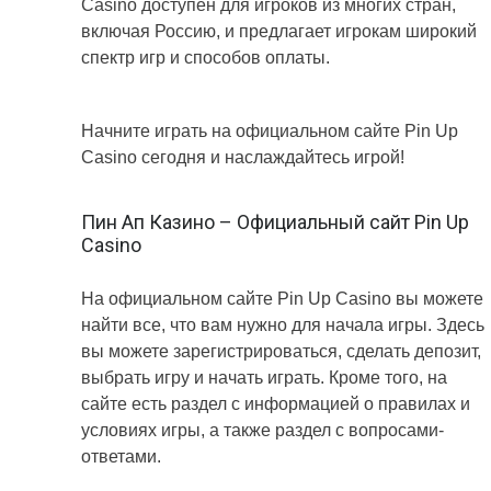
Casino доступен для игроков из многих стран,
включая Россию, и предлагает игрокам широкий
спектр игр и способов оплаты.
Начните играть на официальном сайте Pin Up
Casino сегодня и наслаждайтесь игрой!
Пин Ап Казино – Официальный сайт Pin Up
Casino
На официальном сайте Pin Up Casino вы можете
найти все, что вам нужно для начала игры. Здесь
вы можете зарегистрироваться, сделать депозит,
выбрать игру и начать играть. Кроме того, на
сайте есть раздел с информацией о правилах и
условиях игры, а также раздел с вопросами-
ответами.