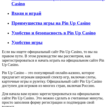
Casino
Входи и играй
Преимущества игры на Pin Up Casino
Удобство и безопасность в Pin Up Casino
Удобство игры
Если вы ищете официальный сайт Pin Up Casino, то вы на
правом пути. В этом руководстве мы рассмотрим, как
зарегистрироваться и начать играть на официальном сайте Pin
Up Casino.
Pin Up Casino – это популярный онлайн-казино, которое
предлагает игрокам широкий спектр игр, включая слоты,
карточные игры и рулетку. Официальный сайт Pin Up Casino
доступен для игроков из многих стран, включая Россию.
Для начала вам нужно зарегистрироваться на официальном
сайте Pin Up Casino. Это можно сделать в считанные минуты,
просто заполнив форму регистрации и подтвердив свой
возраст.