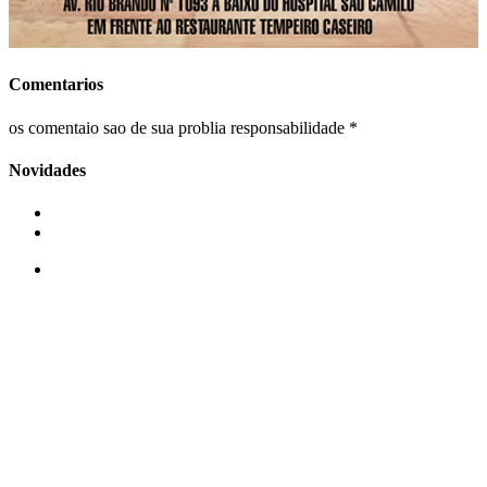
Comentarios
os comentaio sao de sua problia responsabilidade *
Novidades