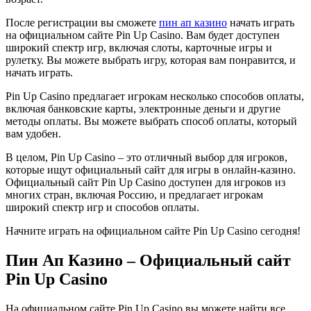
После регистрации вы сможете
пин ап казино
начать играть
на официальном сайте Pin Up Casino. Вам будет доступен
широкий спектр игр, включая слоты, карточные игры и
рулетку. Вы можете выбрать игру, которая вам понравится, и
начать играть.
Pin Up Casino предлагает игрокам несколько способов оплаты,
включая банковские карты, электронные деньги и другие
методы оплаты. Вы можете выбрать способ оплаты, который
вам удобен.
В целом, Pin Up Casino – это отличный выбор для игроков,
которые ищут официальный сайт для игры в онлайн-казино.
Официальный сайт Pin Up Casino доступен для игроков из
многих стран, включая Россию, и предлагает игрокам
широкий спектр игр и способов оплаты.
Начните играть на официальном сайте Pin Up Casino сегодня!
Пин Ап Казино – Официальный сайт
Pin Up Casino
На официальном сайте Pin Up Casino вы можете найти все,