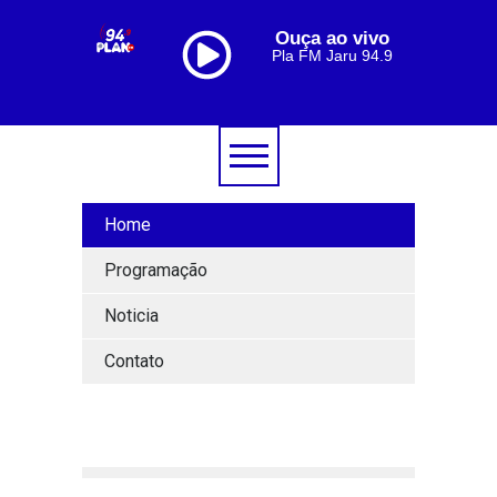
Ouça ao vivo
Pla FM Jaru 94.9
Home
Programação
Noticia
Contato
[lbg_audio8_html5_shoutcast settings_id="1"]