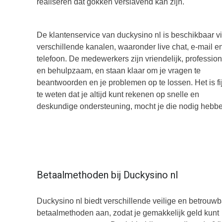
realiseren dat gokken verslavend kan zijn.
De klantenservice van duckysino nl is beschikbaar v
verschillende kanalen, waaronder live chat, e-mail e
telefoon. De medewerkers zijn vriendelijk, professio
en behulpzaam, en staan klaar om je vragen te
beantwoorden en je problemen op te lossen. Het is f
te weten dat je altijd kunt rekenen op snelle en
deskundige ondersteuning, mocht je die nodig hebb
Stortingslimieten instellen om je uitgaven te beheren
Verlieslimieten instellen om te voorkomen dat je mee
verliest dan je wilt.
Zelfuitsluiting activeren om tijdelijk of permanent te
stoppen met spelen.
Hulp zoeken bij verslavingsproblemen.
Betaalmethoden bij Duckysino nl
Duckysino nl biedt verschillende veilige en betrouw
betaalmethoden aan, zodat je gemakkelijk geld kunt