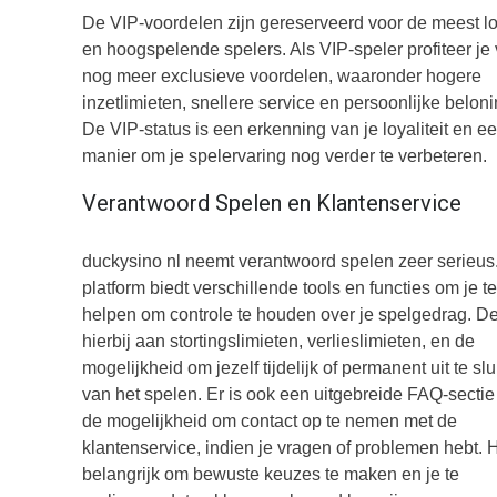
De VIP-voordelen zijn gereserveerd voor de meest l
en hoogspelende spelers. Als VIP-speler profiteer je
nog meer exclusieve voordelen, waaronder hogere
inzetlimieten, snellere service en persoonlijke belon
De VIP-status is een erkenning van je loyaliteit en e
manier om je spelervaring nog verder te verbeteren.
Verantwoord Spelen en Klantenservice
duckysino nl neemt verantwoord spelen zeer serieus
platform biedt verschillende tools en functies om je te
helpen om controle te houden over je spelgedrag. D
hierbij aan stortingslimieten, verlieslimieten, en de
mogelijkheid om jezelf tijdelijk of permanent uit te slu
van het spelen. Er is ook een uitgebreide FAQ-sectie
de mogelijkheid om contact op te nemen met de
klantenservice, indien je vragen of problemen hebt. H
belangrijk om bewuste keuzes te maken en je te