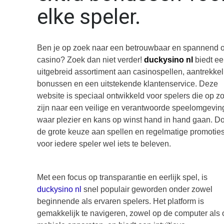
elke speler.
Ben je op zoek naar een betrouwbaar en spannend o
casino? Zoek dan niet verder!
duckysino nl
biedt e
uitgebreid assortiment aan casinospellen, aantrekkel
bonussen en een uitstekende klantenservice. Deze
website is speciaal ontwikkeld voor spelers die op z
zijn naar een veilige en verantwoorde speelomgevin
waar plezier en kans op winst hand in hand gaan. D
de grote keuze aan spellen en regelmatige promoties
voor iedere speler wel iets te beleven.
Met een focus op transparantie en eerlijk spel, is
duckysino nl
snel populair geworden onder zowel
beginnende als ervaren spelers. Het platform is
gemakkelijk te navigeren, zowel op de computer als 