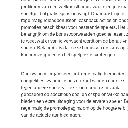
profiteren van een welkomstbonus, waarmee je extra
speelgeld of gratis spins ontvangt. Daarnaast zijn er
regelmatig reloadbonussen, cashback acties en and
promoties beschikbaar voor bestaande spelers. Het i
belangrijk om de bonusvoorwaarden goed te lezen, 
je weet wat er van je verwacht wordt om de bonus vrij
spelen. Belangrijk is dat deze bonussen de kans op 
kunnen vergroten en het spelplezier verlengen.
Duckysino nl organiseert ook regelmatig toernooien 
competities, waarbij je prijzen kunt winnen door te st
tegen andere spelers. Deze toernooien zijn vaak
gebaseerd op specifieke spellen of spelontwikkelaar
bieden een extra uitdaging voor de ervaren speler. B
regelmatig de promotiepagina om op de hoogte te bli
van de actuele aanbiedingen.
Welkomstbonus: Tot een bepaald bedrag in bonusge