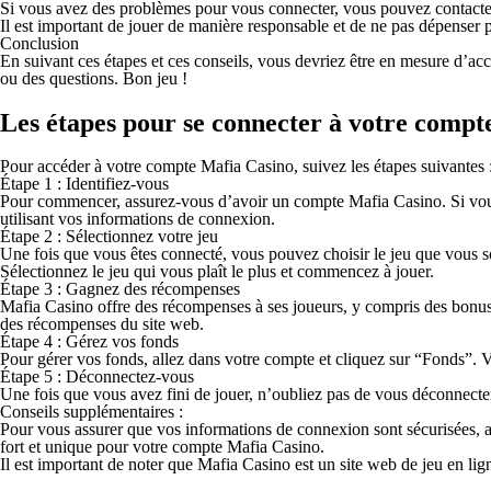
Si vous avez des problèmes pour vous connecter, vous pouvez contacter 
Il est important de jouer de manière responsable et de ne pas dépenser
Conclusion
En suivant ces étapes et ces conseils, vous devriez être en mesure d’ac
ou des questions. Bon jeu !
Les étapes pour se connecter à votre compt
Pour accéder à votre compte Mafia Casino, suivez les étapes suivantes 
Étape 1 : Identifiez-vous
Pour commencer, assurez-vous d’avoir un compte Mafia Casino. Si vous 
utilisant vos informations de connexion.
Étape 2 : Sélectionnez votre jeu
Une fois que vous êtes connecté, vous pouvez choisir le jeu que vous sou
Sélectionnez le jeu qui vous plaît le plus et commencez à jouer.
Étape 3 : Gagnez des récompenses
Mafia Casino offre des récompenses à ses joueurs, y compris des bonus 
des récompenses du site web.
Étape 4 : Gérez vos fonds
Pour gérer vos fonds, allez dans votre compte et cliquez sur “Fonds”. V
Étape 5 : Déconnectez-vous
Une fois que vous avez fini de jouer, n’oubliez pas de vous déconnecte
Conseils supplémentaires :
Pour vous assurer que vos informations de connexion sont sécurisées, a
fort et unique pour votre compte Mafia Casino.
Il est important de noter que Mafia Casino est un site web de jeu en lig