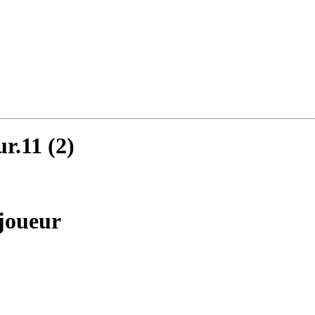
Ouça ao vivo
Pla FM Jaru 94.9
r.11 (2)
 joueur