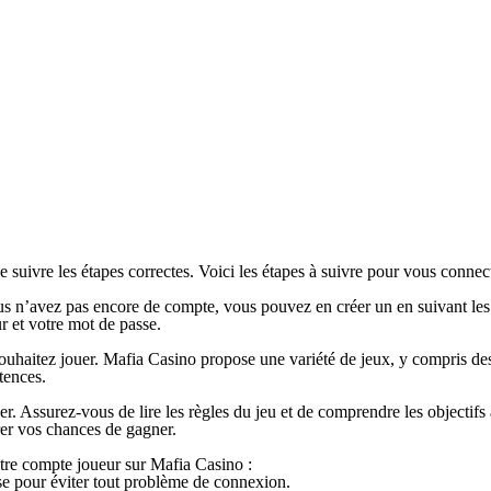
 suivre les étapes correctes. Voici les étapes à suivre pour vous connec
n’avez pas encore de compte, vous pouvez en créer un en suivant les in
r et votre mot de passe.
uhaitez jouer. Mafia Casino propose une variété de jeux, y compris des 
tences.
. Assurez-vous de lire les règles du jeu et de comprendre les objectif
rer vos chances de gagner.
tre compte joueur sur Mafia Casino :
se pour éviter tout problème de connexion.