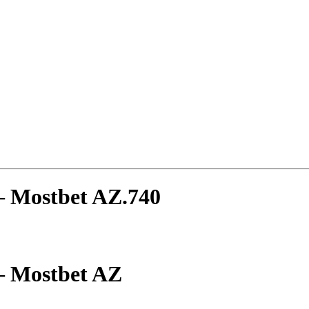
– Mostbet AZ.740
– Mostbet AZ