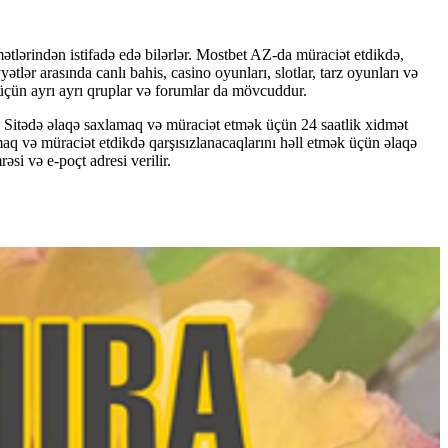
tlərindən istifadə edə bilərlər. Mostbet AZ-da müraciət etdikdə,
ətlər arasında canlı bahis, casino oyunları, slotlar, tarz oyunları və
 üçün ayrı ayrı qruplar və forumlar da mövcuddur.
r. Sitədə əlaqə saxlamaq və müraciət etmək üçün 24 saatlik xidmət
maq və müraciət etdikdə qarşısızlanacaqlarını həll etmək üçün əlaqə
si və e-poçt adresi verilir.