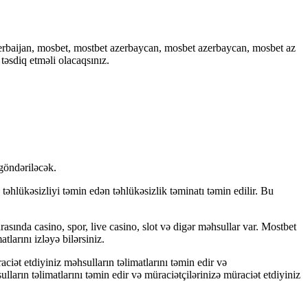
zerbaijan, mosbet, mostbet azerbaycan, mosbet azerbaycan, mosbet az
təsdiq etməli olacaqsınız.
göndəriləcək.
təhlükəsizliyi təmin edən təhlükəsizlik təminatı təmin edilir. Bu
rasında casino, spor, live casino, slot və digər məhsullar var. Mostbet
larını izləyə bilərsiniz.
ciət etdiyiniz məhsulların təlimatlarını təmin edir və
lların təlimatlarını təmin edir və müraciətçilərinizə müraciət etdiyiniz