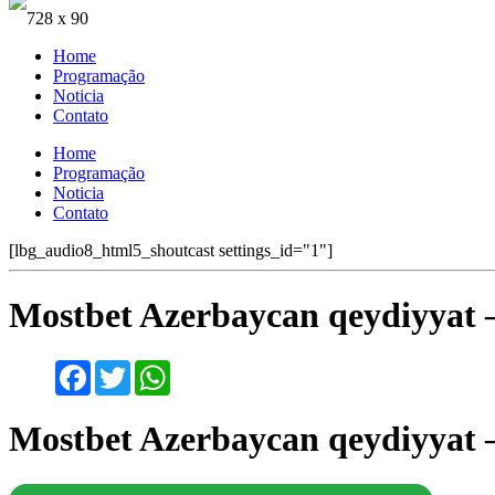
728 x 90
Home
Programação
Noticia
Contato
Home
Programação
Noticia
Contato
[lbg_audio8_html5_shoutcast settings_id="1"]
Mostbet Azerbaycan qeydiyyat 
Facebook
Twitter
WhatsApp
Mostbet Azerbaycan qeydiyyat 