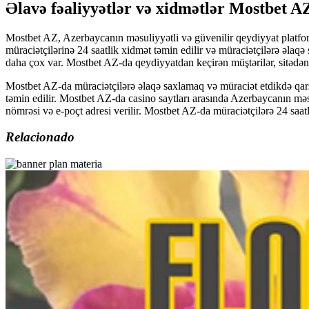
Əlavə fəaliyyətlər və xidmətlər Mostbet A
Mostbet AZ, Azerbaycanın məsuliyyətli və güvenilir qeydiyyat platform
müraciətçilərinə 24 saatlik xidmət təmin edilir və müraciətçilərə əlaqə 
daha çox var. Mostbet AZ-da qeydiyyatdan keçirən müştərilər, sitədən 
Mostbet AZ-da müraciətçilərə əlaqə saxlamaq və müraciət etdikdə qarşı
təmin edilir. Mostbet AZ-da casino saytları arasında Azerbaycanın məsu
nömrəsi və e-poçt adresi verilir. Mostbet AZ-da müraciətçilərə 24 saatl
Relacionado