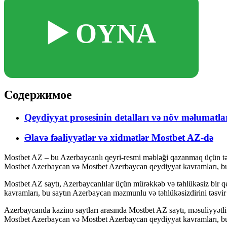
▶️ OYNA
Содержимое
Qeydiyyat prosesinin detalları və növ məlumatla
Əlavə fəaliyyətlər və xidmətlər Mostbet AZ-də
Mostbet AZ – bu Azerbaycanlı qeyri-resmi məbləği qazanmaq üçün təhlü
Mostbet Azerbaycan və Mostbet Azerbaycan qeydiyyat kavramları, bu 
Mostbet AZ saytı, Azerbaycanlılar üçün mürəkkəb və təhlükəsiz bir q
kavramları, bu saytın Azerbaycan məzmunlu və təhlükəsizdirini təsvir 
Azerbaycanda kazino saytları arasında Mostbet AZ saytı, məsuliyyətli 
Mostbet Azerbaycan və Mostbet Azerbaycan qeydiyyat kavramları, bu 