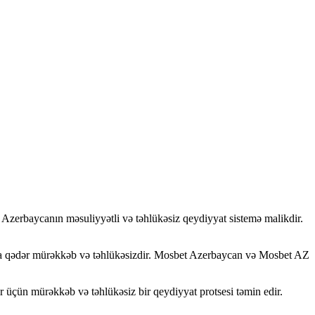
Azerbaycanın məsuliyyətli və təhlükəsiz qeydiyyat sistemə malikdir.
orma qədər mürəkkəb və təhlükəsizdir. Mosbet Azerbaycan və Mosbet AZ
r üçün mürəkkəb və təhlükəsiz bir qeydiyyat protsesi təmin edir.