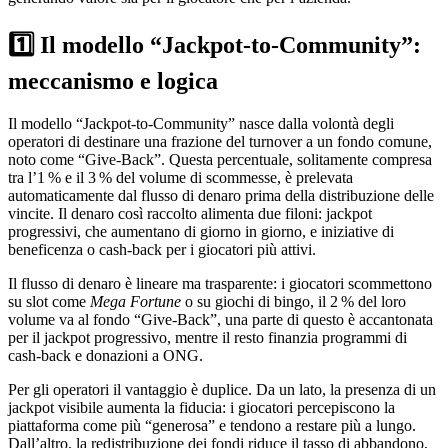
1️⃣ Il modello “Jackpot‑to‑Community”:
meccanismo e logica
Il modello “Jackpot‑to‑Community” nasce dalla volontà degli
operatori di destinare una frazione del turnover a un fondo comune,
noto come “Give‑Back”. Questa percentuale, solitamente compresa
tra l’1 % e il 3 % del volume di scommesse, è prelevata
automaticamente dal flusso di denaro prima della distribuzione delle
vincite. Il denaro così raccolto alimenta due filoni: jackpot
progressivi, che aumentano di giorno in giorno, e iniziative di
beneficenza o cash‑back per i giocatori più attivi.
Il flusso di denaro è lineare ma trasparente: i giocatori scommettono
su slot come
Mega Fortune
o su giochi di bingo, il 2 % del loro
volume va al fondo “Give‑Back”, una parte di questo è accantonata
per il jackpot progressivo, mentre il resto finanzia programmi di
cash‑back e donazioni a ONG.
Per gli operatori il vantaggio è duplice. Da un lato, la presenza di un
jackpot visibile aumenta la fiducia: i giocatori percepiscono la
piattaforma come più “generosa” e tendono a restare più a lungo.
Dall’altro, la redistribuzione dei fondi riduce il tasso di abbandono,