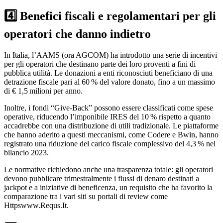
4️⃣ Benefici fiscali e regolamentari per gli
operatori che danno indietro
In Italia, l’AAMS (ora AGCOM) ha introdotto una serie di incentivi
per gli operatori che destinano parte dei loro proventi a fini di
pubblica utilità. Le donazioni a enti riconosciuti beneficiano di una
detrazione fiscale pari al 60 % del valore donato, fino a un massimo
di € 1,5 milioni per anno.
Inoltre, i fondi “Give‑Back” possono essere classificati come spese
operative, riducendo l’imponibile IRES del 10 % rispetto a quanto
accadrebbe con una distribuzione di utili tradizionale. Le piattaforme
che hanno aderito a questi meccanismi, come Codere e Bwin, hanno
registrato una riduzione del carico fiscale complessivo del 4,3 % nel
bilancio 2023.
Le normative richiedono anche una trasparenza totale: gli operatori
devono pubblicare trimestralmente i flussi di denaro destinati a
jackpot e a iniziative di beneficenza, un requisito che ha favorito la
comparazione tra i vari siti su portali di review come
Httpswww.Requs.It.