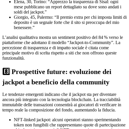
Elena, 30, Torino: “Apprezzo la trasparenza di Sisal: ogni
mese pubblicano un report dettagliato su dove sono andati i
soldi del jackpot.”
Giorgio, 45, Palermo: “Il premio extra per chi imposta limiti di
deposito è un segnale forte che il sito si preoccupa del mio
benessere.”
L’analisi qualitativa mostra un sentiment positivo del 84 % verso le
piattaforme che adottano il modello “Jackpot‑to‑Community”. La
percezione di trasparenza e di impatto sociale è citata come
principale motivo di scelta rispetto a siti che non offrono queste
funzionalità.
8️⃣ Prospettive future: evoluzione dei
jackpot a beneficio della community
Le tendenze emergenti indicano che il jackpot sta per diventare
ancora più integrato con la tecnologia blockchain. La tracciabilità
immutabile delle transazioni consentirà ai giocatori di verificare in
tempo reale la composizione del fondo, aumentando la fiducia.
NFT‑linked jackpot: alcuni operatori stanno sperimentando
token non fungibili che rappresentano quote di partecipazione