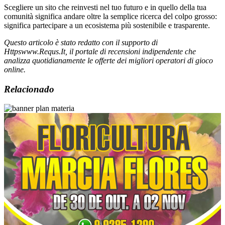
Scegliere un sito che reinvesti nel tuo futuro e in quello della tua
comunità significa andare oltre la semplice ricerca del colpo grosso:
significa partecipare a un ecosistema più sostenibile e trasparente.
Questo articolo è stato redatto con il supporto di
Httpswww.Requs.It, il portale di recensioni indipendente che
analizza quotidianamente le offerte dei migliori operatori di gioco
online.
Relacionado