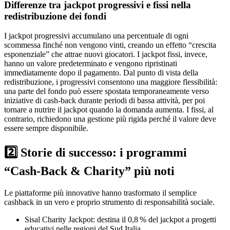
Differenze tra jackpot progressivi e fissi nella
redistribuzione dei fondi
I jackpot progressivi accumulano una percentuale di ogni
scommessa finché non vengono vinti, creando un effetto “crescita
esponenziale” che attrae nuovi giocatori. I jackpot fissi, invece,
hanno un valore predeterminato e vengono ripristinati
immediatamente dopo il pagamento. Dal punto di vista della
redistribuzione, i progressivi consentono una maggiore flessibilità:
una parte del fondo può essere spostata temporaneamente verso
iniziative di cash‑back durante periodi di bassa attività, per poi
tornare a nutrire il jackpot quando la domanda aumenta. I fissi, al
contrario, richiedono una gestione più rigida perché il valore deve
essere sempre disponibile.
2️⃣ Storie di successo: i programmi
“Cash‑Back & Charity” più noti
Le piattaforme più innovative hanno trasformato il semplice
cashback in un vero e proprio strumento di responsabilità sociale.
Sisal Charity Jackpot: destina il 0,8 % del jackpot a progetti
educativi nelle regioni del Sud Italia.