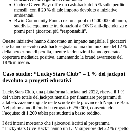
Codere Green Play: offre un cash‑back del 5 % sulle perdite
mensili, con il 20 % di tale importo devoluto a iniziative
ambientali.
Bwin Community Fund: crea una pool di €500.000 all’anno,
suddivisa equamente tra donazioni a ONG anti‑dipendenza e
premi per i giocatori più “responsabili”.
Queste iniziative hanno dimostrato un impatto tangibile. I giocatori
che hanno ricevuto cash‑back segnalano una diminuzione del 12 %
della percezione di perdita, mentre le donazioni hanno generato
copertura mediatica positiva, aumentando la brand awareness del
18 % in media.
Caso studio: “LuckyStars Club” – 1 % del jackpot
devoluto a progetti educativi
LuckyStars Club, una piattaforma lanciata nel 2022, riserva il 1 %
del valore totale del jackpot mensile per finanziare programmi di
alfabetizzazione digitale nelle scuole delle province di Napoli e Bari.
Nel primo anno il fondo ha erogato € 250.000, consentendo
l’acquisto di 1.200 tablet per studenti a basso reddito.
I dati interni mostrano che i giocatori iscritti al programma
“LuckyStars Give‑Back” hanno un LTV superiore del 22 % rispetto