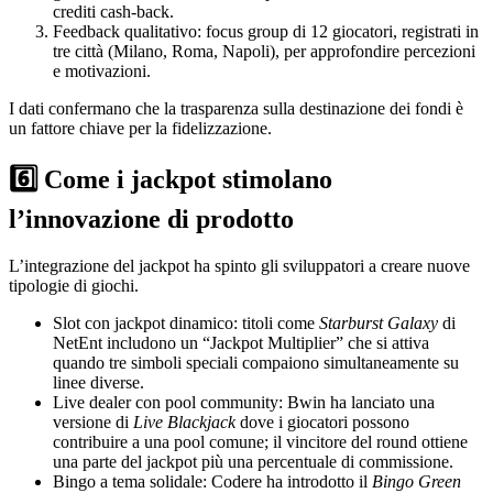
crediti cash‑back.
Feedback qualitativo: focus group di 12 giocatori, registrati in
tre città (Milano, Roma, Napoli), per approfondire percezioni
e motivazioni.
I dati confermano che la trasparenza sulla destinazione dei fondi è
un fattore chiave per la fidelizzazione.
6️⃣ Come i jackpot stimolano
l’innovazione di prodotto
L’integrazione del jackpot ha spinto gli sviluppatori a creare nuove
tipologie di giochi.
Slot con jackpot dinamico: titoli come
Starburst Galaxy
di
NetEnt includono un “Jackpot Multiplier” che si attiva
quando tre simboli speciali compaiono simultaneamente su
linee diverse.
Live dealer con pool community: Bwin ha lanciato una
versione di
Live Blackjack
dove i giocatori possono
contribuire a una pool comune; il vincitore del round ottiene
una parte del jackpot più una percentuale di commissione.
Bingo a tema solidale: Codere ha introdotto il
Bingo Green