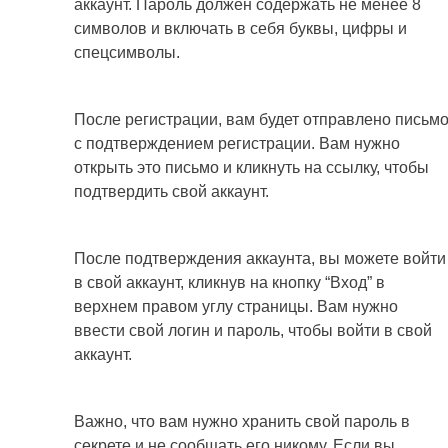
аккаунт. Пароль должен содержать не менее 8
символов и включать в себя буквы, цифры и
спецсимволы.
После регистрации, вам будет отправлено письм
с подтверждением регистрации. Вам нужно
открыть это письмо и кликнуть на ссылку, чтобы
подтвердить свой аккаунт.
После подтверждения аккаунта, вы можете войти
в свой аккаунт, кликнув на кнопку “Вход” в
верхнем правом углу страницы. Вам нужно
ввести свой логин и пароль, чтобы войти в свой
аккаунт.
Важно, что вам нужно хранить свой пароль в
секрете и не сообщать его никому. Если вы