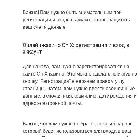
Важно! Вам нужно быть внимательным при
регистрации и входе в аккаунт, чтобы защитить
ваш счет и данные.
Онлайн-казино On X: регистрация и вход в
аккаунт
Для начала, вам нужно зарегистрироваться на
сайте On X казино. Это можно сделать, кликнув н
кнопку “Регистрация” в верхнем правом углу
страницы. Затем, вам нужно ввести свои личные
данные, включая имя, фамилию, дату рождения и
адрес электронной почты.
Важно, что вам нужно выбрать сложный пароль,
который будет использоваться для входа в ваш