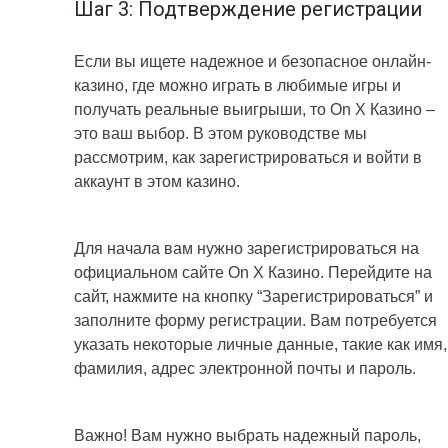
Шаг 3: Подтверждение регистрации
Если вы ищете надежное и безопасное онлайн-
казино, где можно играть в любимые игры и
получать реальные выигрыши, то On X Казино –
это ваш выбор. В этом руководстве мы
рассмотрим, как зарегистрироваться и войти в
аккаунт в этом казино.
Для начала вам нужно зарегистрироваться на
официальном сайте On X Казино. Перейдите на
сайт, нажмите на кнопку “Зарегистрироваться” и
заполните форму регистрации. Вам потребуется
указать некоторые личные данные, такие как имя,
фамилия, адрес электронной почты и пароль.
Важно! Вам нужно выбрать надежный пароль,