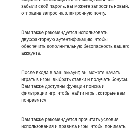
забыли свой пароль, вы можете запросить новый,
отправив запрос на электронную почту.
Вам также рекомендуется использовать
двухфакторную аутентификацию, чтобы
обеспечить дополнительную безопасность вашег
аккаунта.
После входа в ваш аккаунт, вы можете начать
играть в игры, выбрать ставки и получать бонусы.
Вам также доступны функции поиска и
фильтрации игр, чтобы найти игры, которые вам
понравятся.
Вам также рекомендуется прочитать условия
использования и правила игры, чтобы понимать,