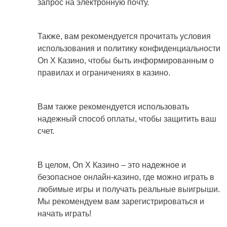
запрос на электронную почту.
Также, вам рекомендуется прочитать условия
использования и политику конфиденциальности
On X Казино, чтобы быть информированным о
правилах и ограничениях в казино.
Вам также рекомендуется использовать
надежный способ оплаты, чтобы защитить ваш
счет.
В целом, On X Казино – это надежное и
безопасное онлайн-казино, где можно играть в
любимые игры и получать реальные выигрыши.
Мы рекомендуем вам зарегистрироваться и
начать играть!