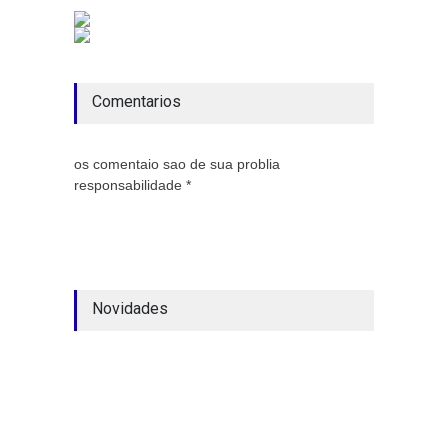
Comentarios
os comentaio sao de sua problia
responsabilidade *
Novidades