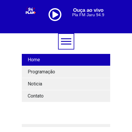
Ouça ao vivo
Pla FM Jaru 94.9
Home
Programação
Noticia
Contato
[lbg_audio8_html5_shoutcast settings_id="1"]