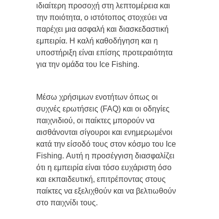
ιδιαίτερη προσοχή στη λεπτομέρεια και
την ποιότητα, ο ιστότοπος στοχεύει να
παρέχει μια ασφαλή και διασκεδαστική
εμπειρία. Η καλή καθοδήγηση και η
υποστήριξη είναι επίσης προτεραιότητα
για την ομάδα του Ice Fishing.
Μέσω χρήσιμων ενοτήτων όπως οι
συχνές ερωτήσεις (FAQ) και οι οδηγίες
παιχνιδιού, οι παίκτες μπορούν να
αισθάνονται σίγουροι και ενημερωμένοι
κατά την είσοδό τους στον κόσμο του Ice
Fishing. Αυτή η προσέγγιση διασφαλίζει
ότι η εμπειρία είναι τόσο ευχάριστη όσο
και εκπαιδευτική, επιτρέποντας στους
παίκτες να εξελιχθούν και να βελτιωθούν
στο παιχνίδι τους.