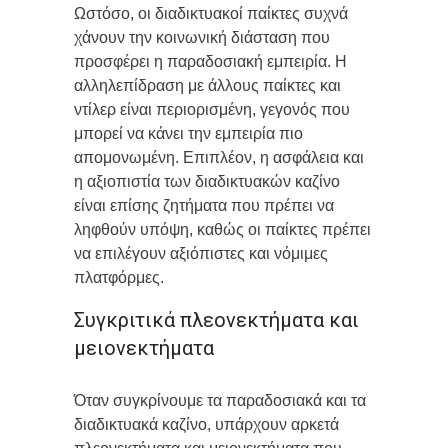
Ωστόσο, οι διαδικτυακοί παίκτες συχνά
χάνουν την κοινωνική διάσταση που
προσφέρει η παραδοσιακή εμπειρία. Η
αλληλεπίδραση με άλλους παίκτες και
ντίλερ είναι περιορισμένη, γεγονός που
μπορεί να κάνει την εμπειρία πιο
απομονωμένη. Επιπλέον, η ασφάλεια και
η αξιοπιστία των διαδικτυακών καζίνο
είναι επίσης ζητήματα που πρέπει να
ληφθούν υπόψη, καθώς οι παίκτες πρέπει
να επιλέγουν αξιόπιστες και νόμιμες
πλατφόρμες.
Συγκριτικά πλεονεκτήματα και
μειονεκτήματα
Όταν συγκρίνουμε τα παραδοσιακά και τα
διαδικτυακά καζίνο, υπάρχουν αρκετά