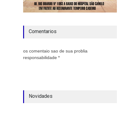
Comentarios
os comentaio sao de sua problia
responsabilidade *
Novidades