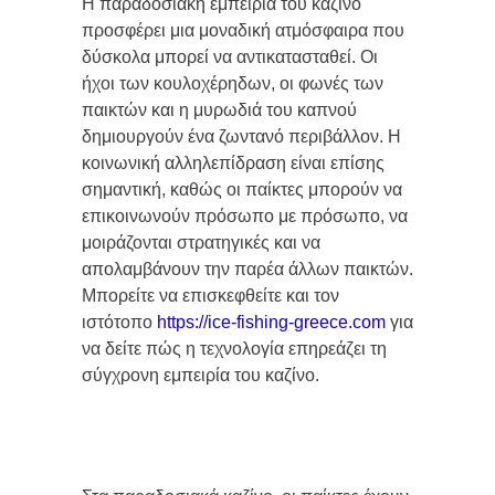
Η παραδοσιακή εμπειρία του καζίνο
προσφέρει μια μοναδική ατμόσφαιρα που
δύσκολα μπορεί να αντικατασταθεί. Οι
ήχοι των κουλοχέρηδων, οι φωνές των
παικτών και η μυρωδιά του καπνού
δημιουργούν ένα ζωντανό περιβάλλον. Η
κοινωνική αλληλεπίδραση είναι επίσης
σημαντική, καθώς οι παίκτες μπορούν να
επικοινωνούν πρόσωπο με πρόσωπο, να
μοιράζονται στρατηγικές και να
απολαμβάνουν την παρέα άλλων παικτών.
Μπορείτε να επισκεφθείτε και τον
ιστότοπο
https://ice-fishing-greece.com
για
να δείτε πώς η τεχνολογία επηρεάζει τη
σύγχρονη εμπειρία του καζίνο.