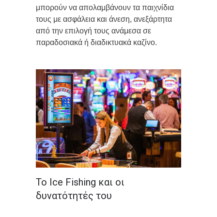
μπορούν να απολαμβάνουν τα παιχνίδια
τους με ασφάλεια και άνεση, ανεξάρτητα
από την επιλογή τους ανάμεσα σε
παραδοσιακά ή διαδικτυακά καζίνο.
Το Ice Fishing και οι
δυνατότητές του