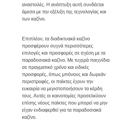
αναστολές. Η ανάπτυξη αυτή συνδέεται
άμεσα με την εξέλιξη της τεχνολογίας και
των καζίνο.
Επιπλέον, τα διαδικτυακά καζίνο
προσφέρουν συχνά περισσότερες
επιλογές και προσφορές σε σχέση με τα
παραδοσιακά καζίνο. Με τυχερά παιχνίδια
σε πραγματικό χρόνο και ειδικές
προσφορές, όπως μπόνους και δωρεάν
περιστροφές, οι παίκτες έχουν την
ευκαιρία να μεγιστοποιήσουν τα κέρδη
τους. Αυτές οι καινοτομίες προσελκύουν
επίσης νέους παίκτες που μπορεί να μην
είχαν ενδιαφερθεί για τα παραδοσιακά
καζίνο.