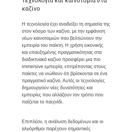
Τεχνολογία και καινοτομία στα
καζίνο
Η τεχνολογία έχει αναδείξει τη σημασία της
στον κόσμο των καζίνο, με την εμφάνιση
νέων καινοτομιών που βελτιώνουν την
εμπειρία του παίκτη. Η χρήση εικονικής
και επαυξημένης πραγματικότητας στα
διαδικτυακά καζίνο προσφέρει μια πιο
immersive εμπειρία, επιτρέποντας στους
παίκτες να νιώθουν ότι βρίσκονται σε ένα
πραγματικό καζίνο. Αυτές οι τεχνολογίες
δημιουργούν νέες δυνατότητες και
εμπειρίες που αλλάζουν τον τρόπο που
παίζεται το παιχνίδι.
Επιπλέον, η ανάλυση δεδομένων και οι
αλγόριθμοι παρέχουν σημαντικές