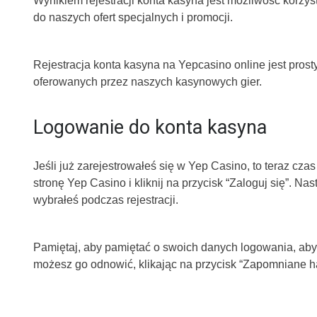
Wynikiem rejestracji konta kasyna jest możliwość korzy
do naszych ofert specjalnych i promocji.
Rejestracja konta kasyna na Yepcasino online jest pros
oferowanych przez naszych kasynowych gier.
Logowanie do konta kasyna
Jeśli już zarejestrowałeś się w Yep Casino, to teraz cz
stronę Yep Casino i kliknij na przycisk “Zaloguj się”. Na
wybrałeś podczas rejestracji.
Pamiętaj, aby pamiętać o swoich danych logowania, aby 
możesz go odnowić, klikając na przycisk “Zapomniane has
Wprowadź login i hasło
Kliknij na przycisk “Zaloguj się”
Pamiętaj o swoich danych logowania