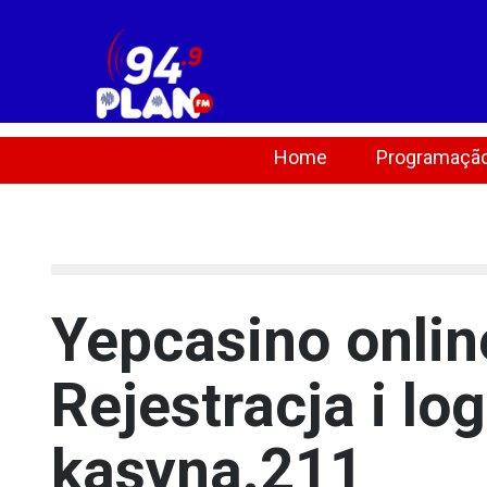
Home
Programaçã
[lbg_audio8_html5_shoutcast settings_id="1"]
Yepcasino onlin
Rejestracja i l
kasyna.211