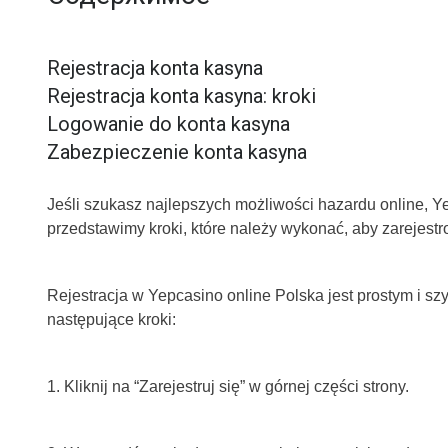
Rejestracja konta kasyna
Rejestracja konta kasyna: kroki
Logowanie do konta kasyna
Zabezpieczenie konta kasyna
Jeśli szukasz najlepszych możliwości hazardu online, Y
przedstawimy kroki, które należy wykonać, aby zarejest
Rejestracja w Yepcasino online Polska jest prostym i s
następujące kroki:
1. Kliknij na “Zarejestruj się” w górnej części strony.