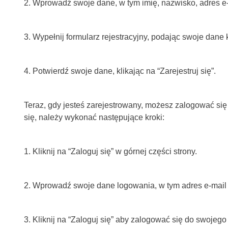
2. Wprowadź swoje dane, w tym imię, nazwisko, adres e-m
3. Wypełnij formularz rejestracyjny, podając swoje dane 
4. Potwierdź swoje dane, klikając na “Zarejestruj się”.
Teraz, gdy jesteś zarejestrowany, możesz zalogować si
się, należy wykonać następujące kroki:
1. Kliknij na “Zaloguj się” w górnej części strony.
2. Wprowadź swoje dane logowania, w tym adres e-mail 
3. Kliknij na “Zaloguj się” aby zalogować się do swojego