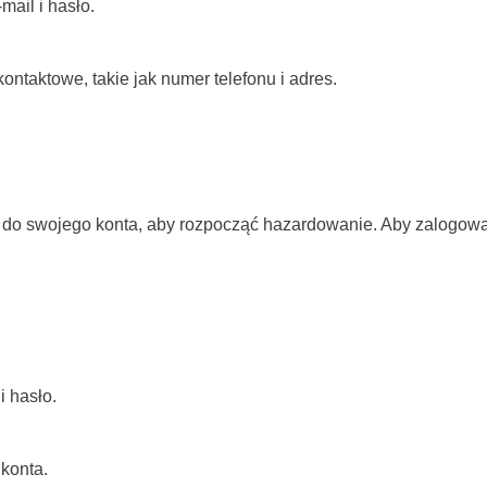
ail i hasło.
kontaktowe, takie jak numer telefonu i adres.
ę do swojego konta, aby rozpocząć hazardowanie. Aby zalogow
i hasło.
 konta.