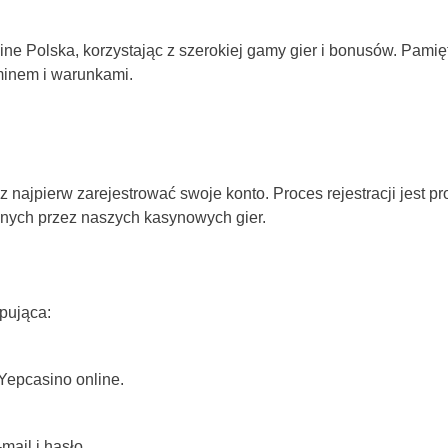
e Polska, korzystając z szerokiej gamy gier i bonusów. Pamięt
minem i warunkami.
 najpierw zarejestrować swoje konto. Proces rejestracji jest pr
anych przez naszych kasynowych gier.
pująca:
j Yepcasino online.
ail i hasło.