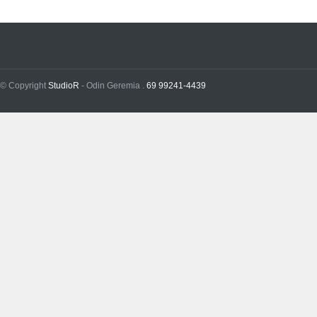
© Copyright
StudioR
- Odin Geremia .
69 99241-4439