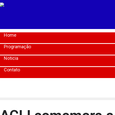
Home
Programação
Noticia
Contato
[lbg_audio8_html5_shoutcast settings_id="1"]