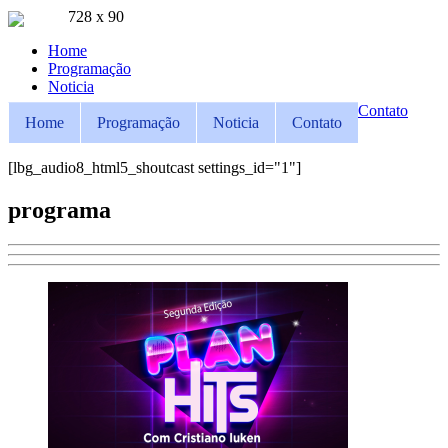
728 x 90
Ouça ao vivo
Home
Pla FM Jaru 94.9
Programação
Noticia
Contato
Home
Programação
Noticia
Contato
[lbg_audio8_html5_shoutcast settings_id="1"]
programa