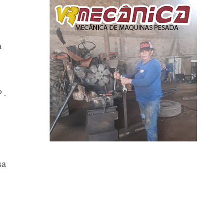
a
 .
sa