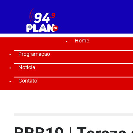
Home
Programação
Noticia
Contato
[lbg_audio8_html5_shoutcast settings_id="1"]