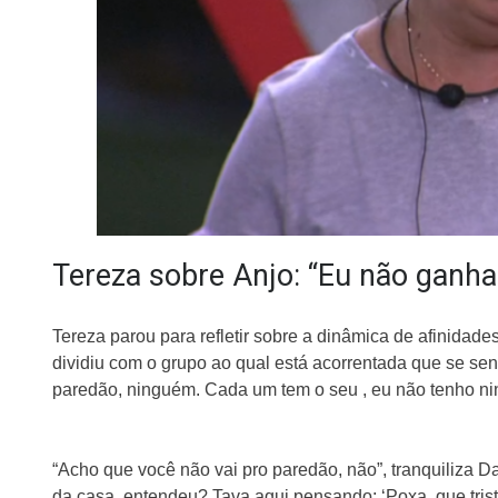
Tereza sobre Anjo: “Eu não ganha
Tereza parou para refletir sobre a dinâmica de afinidad
dividiu com o grupo ao qual está acorrentada que se se
paredão, ninguém. Cada um tem o seu , eu não tenho ning
“Acho que você não vai pro paredão, não”, tranquiliza 
da casa, entendeu? Tava aqui pensando: ‘Poxa, que tris