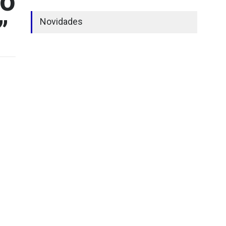
ão
”
Novidades