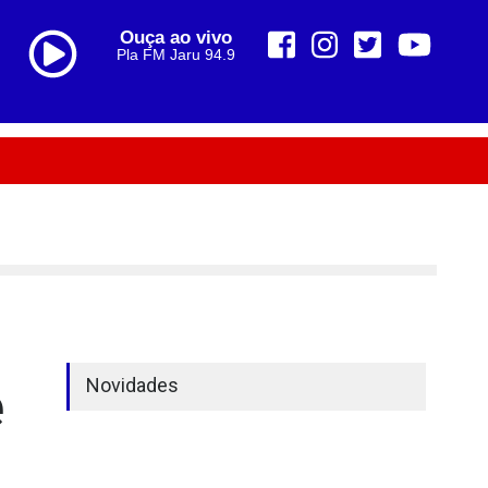
Ouça ao vivo
Pla FM Jaru 94.9
e
Novidades