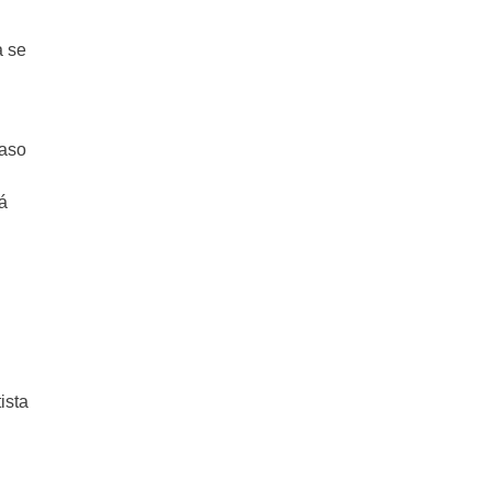
a se
maso
á
ista