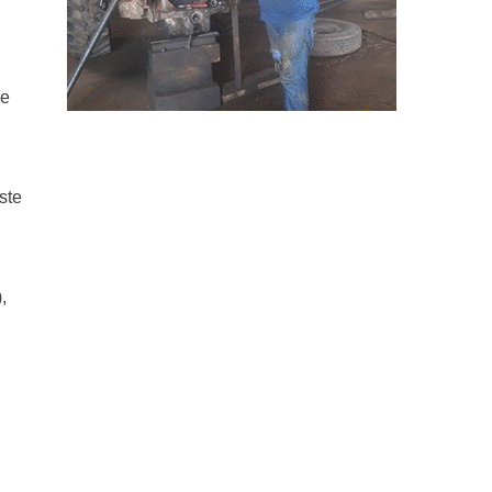
de
ste
,