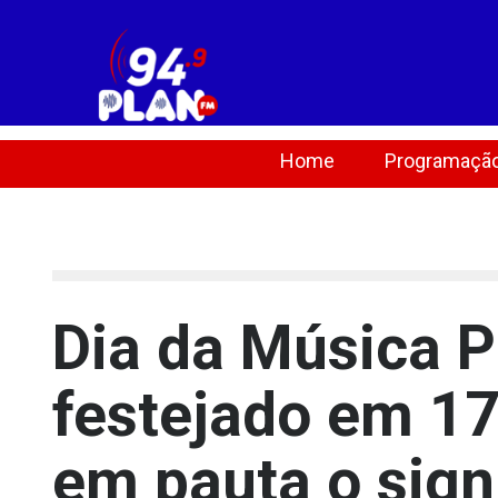
Home
Programaçã
[lbg_audio8_html5_shoutcast settings_id="1"]
Dia da Música Po
festejado em 17
em pauta o sign