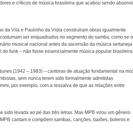
dores e críticos de música brasileira que acabou sendo absorvi
 da Vila e Paulinho da Viola construíram obras igualmente
s costumam ser enquadrados no segmento do samba, como se o
inário musical nacional antes da ascensão da música sertaneja
 do funk – não fosse essencialmente música popular brasileira
Nunes (1942 – 1983) – cantoras de atuação fundamental na mú
ambistas, sem nunca terem sido formalmente admitidas
i, por exemplo, com a ressalva de que as relações entre
se sido levada ao pé das três letras. Mas MPB virou um gênero
de MPB cantam e compõem sambas, canções, baiões, boleros e