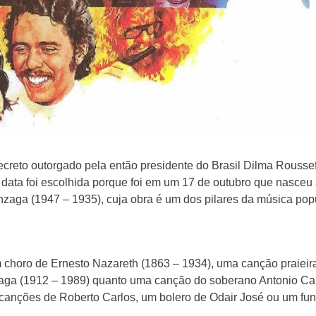
ecreto outorgado pela então presidente do Brasil Dilma Roussef
A data foi escolhida porque foi em um 17 de outubro que nasceu
nzaga (1947 – 1935), cuja obra é um dos pilares da música pop
um choro de Ernesto Nazareth (1863 – 1934), uma canção praieir
aga (1912 – 1989) quanto uma canção do soberano Antonio Ca
 canções de Roberto Carlos, um bolero de Odair José ou um fu