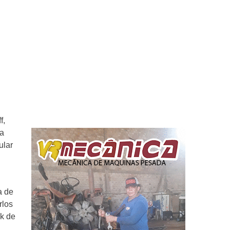
f,
 a
ular
a de
rlos
nk de