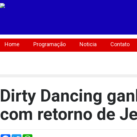
Home
Programação
Noticia
Contato
[lbg_audio8_html5_shoutcast settings_id="1"]
Dirty Dancing ga
com retorno de Je
Facebook
Twitter
WhatsApp