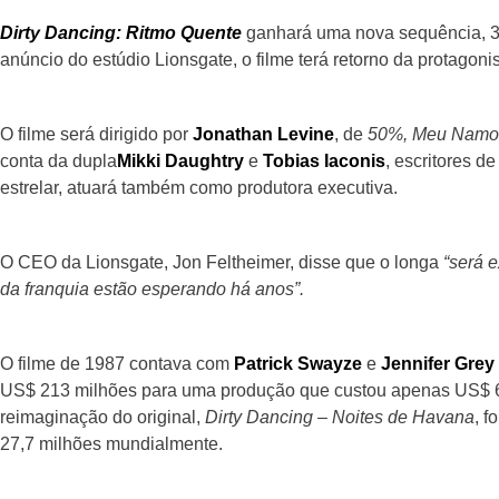
Dirty Dancing: Ritmo Quente
ganhará uma nova sequência, 33
anúncio do estúdio Lionsgate, o filme terá retorno da protagoni
O filme será dirigido por
Jonathan Levine
, de
50%, Meu Namor
conta da dupla
Mikki Daughtry
e
Tobias Iaconis
, escritores d
estrelar, atuará também como produtora executiva.
O CEO da Lionsgate, Jon Feltheimer, disse que o longa
“será e
da franquia estão esperando há anos”.
O filme de 1987 contava com
Patrick Swayze
e
Jennifer Grey
US$ 213 milhões para uma produção que custou apenas US$ 6 
reimaginação do original,
Dirty Dancing – Noites de Havana
, 
27,7 milhões mundialmente.