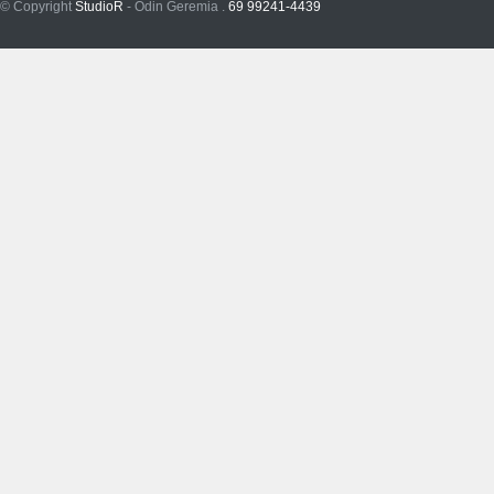
© Copyright
StudioR
- Odin Geremia .
69 99241-4439