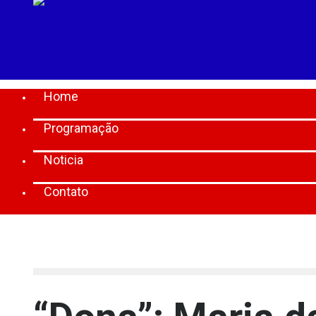
Home
Programação
Noticia
Contato
[lbg_audio8_html5_shoutcast settings_id="1"]