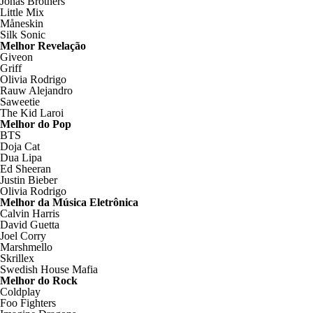
Jonas Brothers
Little Mix
Måneskin
Silk Sonic
Melhor Revelação
Giveon
Griff
Olivia Rodrigo
Rauw Alejandro
Saweetie
The Kid Laroi
Melhor do Pop
BTS
Doja Cat
Dua Lipa
Ed Sheeran
Justin Bieber
Olivia Rodrigo
Melhor da Música Eletrônica
Calvin Harris
David Guetta
Joel Corry
Marshmello
Skrillex
Swedish House Mafia
Melhor do Rock
Coldplay
Foo Fighters