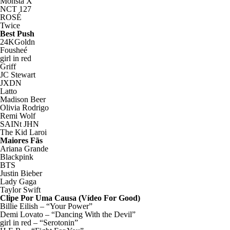
Monsta X
NCT 127
ROSÉ
Twice
Best Push
24KGoldn
Fousheé
girl in red
Griff
JC Stewart
JXDN
Latto
Madison Beer
Olivia Rodrigo
Remi Wolf
SAINt JHN
The Kid Laroi
Maiores Fãs
Ariana Grande
Blackpink
BTS
Justin Bieber
Lady Gaga
Taylor Swift
Clipe Por Uma Causa (Vídeo For Good)
Billie Eilish – “Your Power”
Demi Lovato – “Dancing With the Devil”
girl in red – “Serotonin”