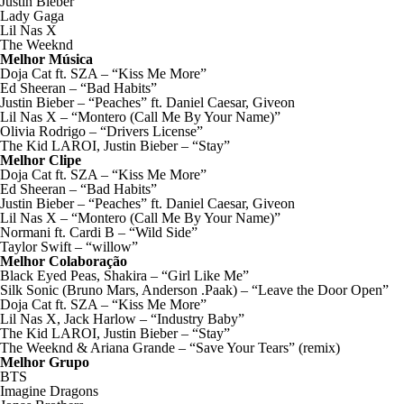
Justin Bieber
Lady Gaga
Lil Nas X
The Weeknd
Melhor Música
Doja Cat ft. SZA – “Kiss Me More”
Ed Sheeran – “Bad Habits”
Justin Bieber – “Peaches” ft. Daniel Caesar, Giveon
Lil Nas X – “Montero (Call Me By Your Name)”
Olivia Rodrigo – “Drivers License”
The Kid LAROI, Justin Bieber – “Stay”
Melhor Clipe
Doja Cat ft. SZA – “Kiss Me More”
Ed Sheeran – “Bad Habits”
Justin Bieber – “Peaches” ft. Daniel Caesar, Giveon
Lil Nas X – “Montero (Call Me By Your Name)”
Normani ft. Cardi B – “Wild Side”
Taylor Swift – “willow”
Melhor Colaboração
Black Eyed Peas, Shakira – “Girl Like Me”
Silk Sonic (Bruno Mars, Anderson .Paak) – “Leave the Door Open”
Doja Cat ft. SZA – “Kiss Me More”
Lil Nas X, Jack Harlow – “Industry Baby”
The Kid LAROI, Justin Bieber – “Stay”
The Weeknd & Ariana Grande – “Save Your Tears” (remix)
Melhor Grupo
BTS
Imagine Dragons