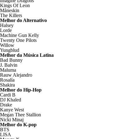
Imagine Dragons
Kings Of Leon
Måneskin
The Killers
Melhor do Alternativo
Halsey
Lorde
Machine Gun Kelly
Twenty One Pilots
Willow
Yungblud
Melhor da Música Latina
Bad Bunny
J. Balvin
Maluma
Rauw Alejandro
Rosalía
Shakira
Melhor do Hip-Hop
Cardi B
DJ Khaled
Drake
Kanye West
Megan Thee Stallion
Nicki Minaj
Melhor do K-pop
BTS
LISA