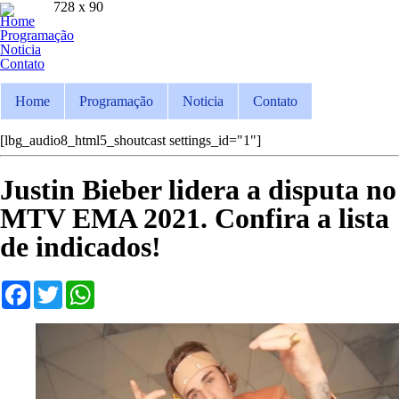
728 x 90
Home
Ouça ao vivo
Programação
Pla FM Jaru 94.9
Noticia
Contato
Home
Programação
Noticia
Contato
[lbg_audio8_html5_shoutcast settings_id="1"]
Justin Bieber lidera a disputa no
MTV EMA 2021. Confira a lista
de indicados!
Facebook
Twitter
WhatsApp