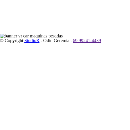
© Copyright
StudioR
- Odin Geremia .
69 99241-4439