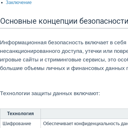
Заключение
Основные концепции безопасности
Информационная безопасность включает в себя 
несанкционированного доступа, утечки или повр
игровые сайты и стриминговые сервисы, это осо
большие объемы личных и финансовых данных п
Технологии защиты данных включают:
Технология
Шифрование
Обеспечивает конфиденциальность дан