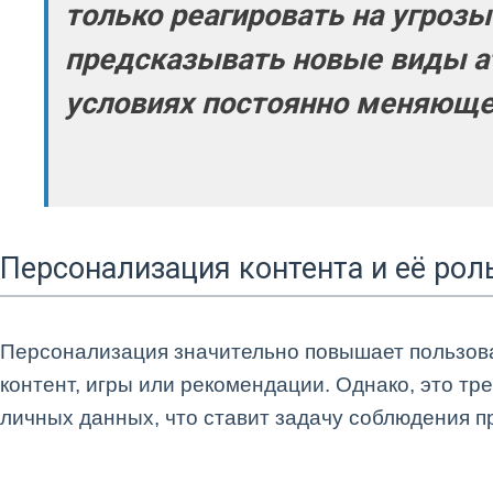
только реагировать на угрозы
предсказывать новые виды ат
условиях постоянно меняюще
Персонализация контента и её роль
Персонализация значительно повышает пользова
контент, игры или рекомендации. Однако, это т
личных данных, что ставит задачу соблюдения 