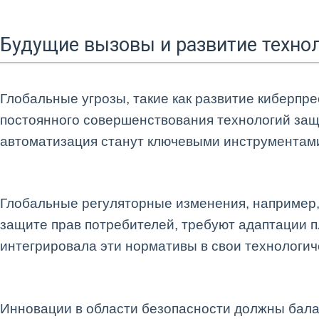
Будущие вызовы и развитие техно
Глобальные угрозы, такие как развитие киберпре
постоянного совершенствования технологий защ
автоматизация станут ключевыми инструментами
Глобальные регуляторные изменения, например,
защите прав потребителей, требуют адаптации 
интегрировала эти нормативы в свои технологич
Инновации в области безопасности должны бал