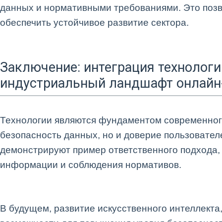
данных и нормативными требованиями. Это позв
обеспечить устойчивое развитие сектора.
Заключение: интеграция технологи
индустриальный ландшафт онлайн
Технологии являются фундаментом современного
безопасность данных, но и доверие пользовател
демонстрируют пример ответственного подхода
информации и соблюдения нормативов.
В будущем, развитие искусственного интеллекта