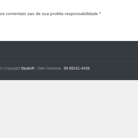
os comentaio sao de sua problia responsabilidade *
© Copyright
StudioR
- Odin Geremia .
69 99241-4439