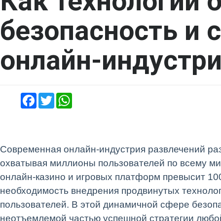
Как технологии 
безопасность и 
онлайн-индустр
Facebook
Twitter
WhatsApp
Современная онлайн-индустрия развлечений раз
охватывая миллионы пользователей по всему миру
онлайн-казино и игровых платформ превысит 10
необходимость внедрения продвинутых технолог
пользователей. В этой динамичной сфере безоп
неотъемлемой частью успешной стратегии любой