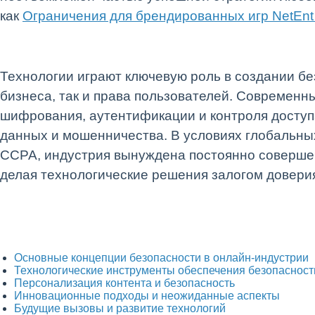
как
Ограничения для брендированных игр NetEnt 
Технологии играют ключевую роль в создании б
бизнеса, так и права пользователей. Современ
шифрования, аутентификации и контроля доступа
данных и мошенничества. В условиях глобальны
CCPA, индустрия вынуждена постоянно совершен
делая технологические решения залогом доверия
Содержание
Основные концепции безопасности в онлайн-индустрии
Технологические инструменты обеспечения безопасност
Персонализация контента и безопасность
Инновационные подходы и неожиданные аспекты
Будущие вызовы и развитие технологий