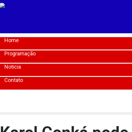
Home
Programação
Noticia
Contato
[lbg_audio8_html5_shoutcast settings_id="1"]