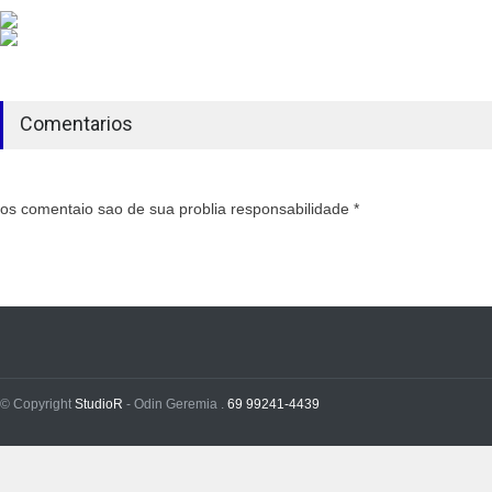
Comentarios
os comentaio sao de sua problia responsabilidade *
© Copyright
StudioR
- Odin Geremia .
69 99241-4439