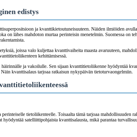
ginen edistys
ttisuperpositsioon ja kvanttikietoutuneisuuteen. Näiden ilmiöiden avulla
 joka on lähes mahdoton murtaa perinteisin menetelmin. Suomessa on teh
 rakentamista.
hetyksiä, joissa valo kuljettaa kvanttivaiheita maasta avaruuteen, mahdol
anttitietoliikenteen kehittämisessä.
ta häirinnälle ja vakoilulle. Sen sijaan kvanttitietoliikenne hyödyntää kva
t. Näin kvanttisalaus tarjoaa ratkaisun nykypäivän tietoturvaongelmiin.
anttitietoliikenteessä
 perinteiselle tietoliikenteelle. Toisaalta tämä tarjoaa mahdollisuuden rak
t hyödyntää satelliittipohjaista kvanttisalausta, mikä parantaa turvallisuu