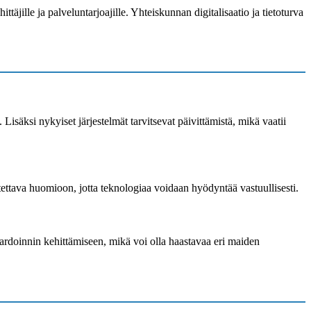
täjille ja palveluntarjoajille. Yhteiskunnan digitalisaatio ja tietoturva
. Lisäksi nykyiset järjestelmät tarvitsevat päivittämistä, mikä vaatii
tettava huomioon, jotta teknologiaa voidaan hyödyntää vastuullisesti.
dardoinnin kehittämiseen, mikä voi olla haastavaa eri maiden