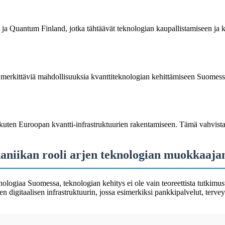
ja Quantum Finland, jotka tähtäävät teknologian kaupallistamiseen ja 
t merkittäviä mahdollisuuksia kvanttiteknologian kehittämiseen Suomessa
n, kuten Euroopan kvantti-infrastruktuurien rakentamiseen. Tämä vahvis
aniikan rooli arjen teknologian muokkaaj
ogiaa Suomessa, teknologian kehitys ei ole vain teoreettista tutkimust
n digitaalisen infrastruktuurin, jossa esimerkiksi pankkipalvelut, tervey