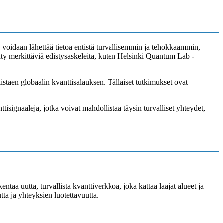
 voidaan lähettää tietoa entistä turvallisemmin ja tehokkaammin,
ty merkittäviä edistysaskeleita, kuten Helsinki Quantum Lab -
listaen globaalin kvanttisalauksen. Tällaiset tutkimukset ovat
nttisignaaleja, jotka voivat mahdollistaa täysin turvalliset yhteydet,
entaa uutta, turvallista kvanttiverkkoa, joka kattaa laajat alueet ja
tta ja yhteyksien luotettavuutta.