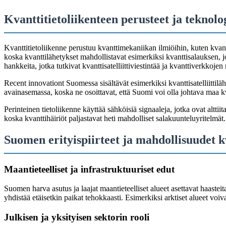
Kvanttitietoliikenteen perusteet ja teknolo
Kvanttitietoliikenne perustuu kvanttimekaniikan ilmiöihin, kuten kvan
koska kvanttilähetykset mahdollistavat esimerkiksi kvanttisalauksen,
hankkeita, jotka tutkivat kvanttisatelliittiviestintää ja kvanttiverkkojen
Recent innovationt Suomessa sisältävät esimerkiksi kvanttisatelliittilä
avainasemassa, koska ne osoittavat, että Suomi voi olla johtava maa kv
Perinteinen tietoliikenne käyttää sähköisiä signaaleja, jotka ovat alttii
koska kvanttihäiriöt paljastavat heti mahdolliset salakuunteluyritelmä
Suomen erityispiirteet ja mahdollisuudet kv
Maantieteelliset ja infrastruktuuriset edut
Suomen harva asutus ja laajat maantieteelliset alueet asettavat haasteita
yhdistää etäisetkin paikat tehokkaasti. Esimerkiksi arktiset alueet voiva
Julkisen ja yksityisen sektorin rooli