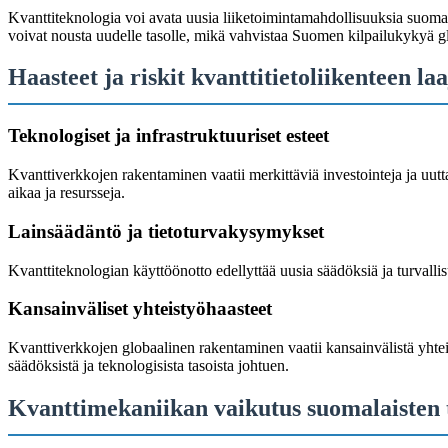
Kvanttiteknologia voi avata uusia liiketoimintamahdollisuuksia suomalaisi
voivat nousta uudelle tasolle, mikä vahvistaa Suomen kilpailukykyä gl
Haasteet ja riskit kvanttitietoliikenteen la
Teknologiset ja infrastruktuuriset esteet
Kvanttiverkkojen rakentaminen vaatii merkittäviä investointeja ja uutta in
aikaa ja resursseja.
Lainsäädäntö ja tietoturvakysymykset
Kvanttiteknologian käyttöönotto edellyttää uusia säädöksiä ja turvall
Kansainväliset yhteistyöhaasteet
Kvanttiverkkojen globaalinen rakentaminen vaatii kansainvälistä yhteis
säädöksistä ja teknologisista tasoista johtuen.
Kvanttimekaniikan vaikutus suomalaisten t