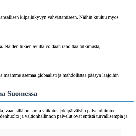
kansallisen kilpailukyvyn vahvistamiseen. Näihin kuuluu myös
. Näiden tukien avulla voidaan rahoittaa tutkimusta,
taa maamme asemaa globaalisti ja mahdollistaa pääsyn laajoihin
ana Suomessa
a, vaan sillä on suora vaikutus jokapäiväisiin palveluihimme.
denhuolto ja valtionhallinnon palvelut ovat entistä turvallisempia ja