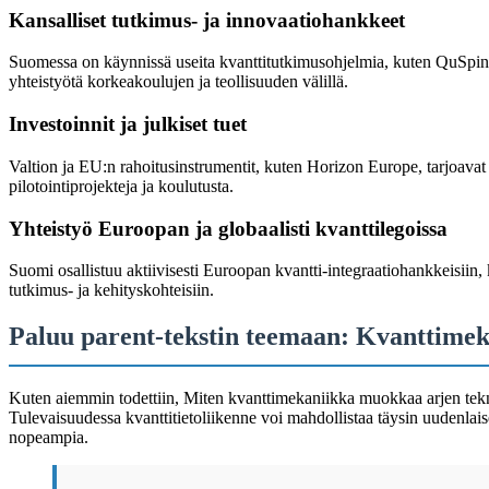
Kansalliset tutkimus- ja innovaatiohankkeet
Suomessa on käynnissä useita kvanttitutkimusohjelmia, kuten QuSpin 
yhteistyötä korkeakoulujen ja teollisuuden välillä.
Investoinnit ja julkiset tuet
Valtion ja EU:n rahoitusinstrumentit, kuten Horizon Europe, tarjoava
pilotointiprojekteja ja koulutusta.
Yhteistyö Euroopan ja globaalisti kvanttilegoissa
Suomi osallistuu aktiivisesti Euroopan kvantti-integraatiohankkeisii
tutkimus- ja kehityskohteisiin.
Paluu parent-tekstin teemaan: Kvanttimek
Kuten aiemmin todettiin, Miten kvanttimekaniikka muokkaa arjen teknol
Tulevaisuudessa kvanttitietoliikenne voi mahdollistaa täysin uudenlaise
nopeampia.