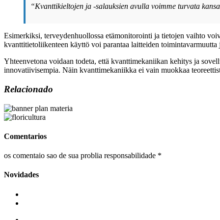
“Kvanttikieltojen ja -salauksien avulla voimme turvata kansa
Esimerkiksi, terveydenhuollossa etämonitorointi ja tietojen vaihto voiva
kvanttitietoliikenteen käyttö voi parantaa laitteiden toimintavarmuutta j
Yhteenvetona voidaan todeta, että kvanttimekaniikan kehitys ja sovellu
innovatiivisempia. Näin kvanttimekaniikka ei vain muokkaa teoreettist
Relacionado
Comentarios
os comentaio sao de sua problia responsabilidade *
Novidades