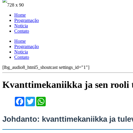
728 x 90
Home
Programação
Noticia
Contato
Home
Programação
Noticia
Contato
[lbg_audio8_html5_shoutcast settings_id="1"]
Kvanttimekaniikka ja sen rooli 
Facebook
Twitter
WhatsApp
Johdanto: kvanttimekaniikka ja tul