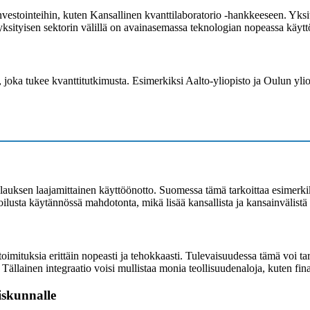
nvestointeihin, kuten Kansallinen kvanttilaboratorio -hankkeeseen. Yksit
 yksityisen sektorin välillä on avainasemassa teknologian nopeassa käyt
ka tukee kvanttitutkimusta. Esimerkiksi Aalto-yliopisto ja Oulun yliopis
auksen laajamittainen käyttöönotto. Suomessa tämä tarkoittaa esimerkiks
ilusta käytännössä mahdotonta, mikä lisää kansallista ja kansainvälistä t
mituksia erittäin nopeasti ja tehokkaasti. Tulevaisuudessa tämä voi tarko
. Tällainen integraatio voisi mullistaa monia teollisuudenaloja, kuten fi
iskunnalle