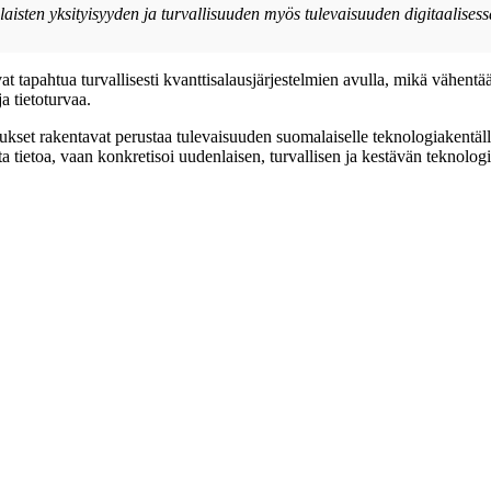
laisten yksityisyyden ja turvallisuuden myös tulevaisuuden digitaalise
t tapahtua turvallisesti kvanttisalausjärjestelmien avulla, mikä vähentää
a tietoturvaa.
kset rakentavat perustaa tulevaisuuden suomalaiselle teknologiakentälle
a tietoa, vaan konkretisoi uudenlaisen, turvallisen ja kestävän teknolo