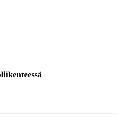
Ouça ao vivo
Pla FM Jaru 94.9
liikenteessä