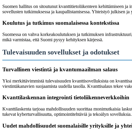
Suomen hallitus on sitoutunut kvanttitietoliikenteen kehittämiseen ja i
sovellusten tutkimuksessa ja kaupallistamisessa. Yhteistyö julkisen ja
Koulutus ja tutkimus suomalaisessa kontekstissa
Suomessa on vahva korkeakoulutuksen ja tutkimuksen infrastruktuuri, jo
mikä varmistaa, että Suomi pysyy kehityksen kärjessä.
Tulevaisuuden sovellukset ja odotukset
Turvallinen viestintä ja kvantumaailman salaus
Yksi merkittävimmistä tulevaisuuden kvanttisovelluksista on kvanttisal
viestintäkanavien suojaamista uudella tasolla. Kvanttisalaus tekee vako
Kvanttilaskennan integrointi tietoliikenneverkkoihin
Kvanttilaskenta tarjoaa mahdollisuuden suorittaa monimutkaisia laskutoi
tukevat kyberturvallisuutta, optimointitehtäviä ja tekoälyn sovelluksia
Uudet mahdollisuudet suomalaisille yrityksille ja yhte