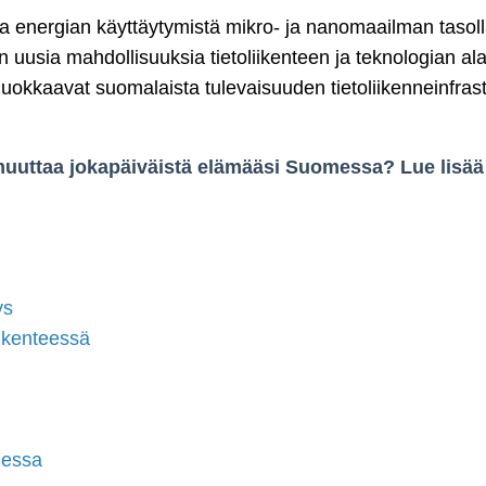
n ja energian käyttäytymistä mikro- ja nanomaailman tas
en uusia mahdollisuuksia tietoliikenteen ja teknologian a
uokkaavat suomalaista tulevaisuuden tietoliikenneinfrast
uuttaa jokapäiväistä elämääsi Suomessa? Lue lisää 
ys
iikenteessä
messa