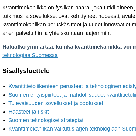
Kvanttimekaniikka on fysiikan haara, joka tutkii ainee
tutkimus ja sovellukset ovat kehittyneet nopeasti, avat
kvanttimekaniikan peruskäsitteet ja uudet innovaatiot m
arjen palveluihin ja yhteiskuntaan laajemmin.
Haluatko ymmärtää, kuinka kvanttimekaniikka voi m
teknologiaa Suomessa
Sisällysluettelo
Kvanttitietoliikenteen perusteet ja teknologinen edist
Suomen erityispiirteet ja mahdollisuudet kvanttitietol
Tulevaisuuden sovellukset ja odotukset
Haasteet ja riskit
Suomen teknologiset strategiat
Kvanttimekaniikan vaikutus arjen teknologiaan Suo