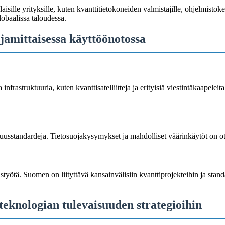
lle yrityksille, kuten kvanttitietokoneiden valmistajille, ohjelmistokehit
obaalissa taloudessa.
ajamittaisessa käyttöönotossa
frastruktuuria, kuten kvanttisatelliitteja ja erityisiä viestintäkaapeleita
isuusstandardeja. Tietosuojakysymykset ja mahdolliset väärinkäytöt on o
työtä. Suomen on liityttävä kansainvälisiin kvanttiprojekteihin ja stan
eknologian tulevaisuuden strategioihin