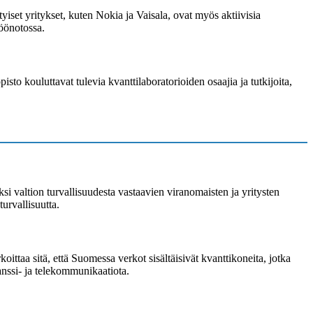
yiset yritykset, kuten Nokia ja Vaisala, ovat myös aktiivisia
töönotossa.
to kouluttavat tulevia kvanttilaboratorioiden osaajia ja tutkijoita,
i valtion turvallisuudesta vastaavien viranomaisten ja yritysten
urvallisuutta.
ittaa sitä, että Suomessa verkot sisältäisivät kvanttikoneita, jotka
nanssi- ja telekommunikaatiota.