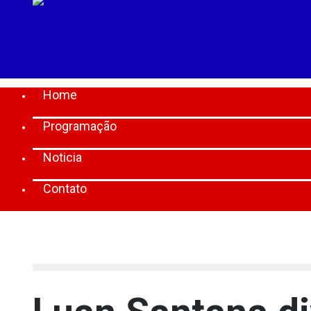
Home
Programação
Noticia
Contato
[lbg_audio8_html5_shoutcast settings_id="1"]