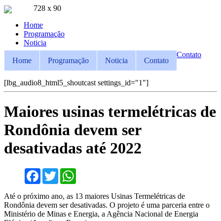
728 x 90
Ouça ao vivo
Home
Pla FM Jaru 94.9
Programação
Noticia
Contato
Home
Programação
Noticia
Contato
[lbg_audio8_html5_shoutcast settings_id="1"]
Maiores usinas termelétricas de
Rondônia devem ser
desativadas até 2022
Facebook
Twitter
WhatsApp
Até o próximo ano, as 13 maiores Usinas Termelétricas de
Rondônia devem ser desativadas. O projeto é uma parceria entre o
Ministério de Minas e Energia, a Agência Nacional de Energia