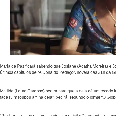
Maria da Paz ficará sabendo que Josiane (Agatha Moreira) e 
últimos capítulos de “A Dona do Pedaço”, novela das 21h da G
Matilde (Laura Cardoso) pedirá para que a neta dê um recado i
fada ruim roubou a filha dela”, pedirá, segundo o jornal “O Glob
“Rock, minha avó diz umas coisas esquisitas”, comentará a moç