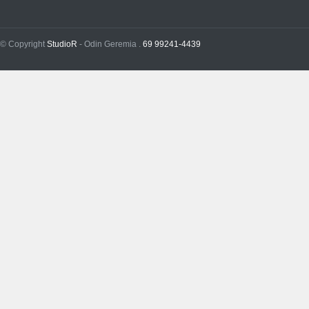
© Copyright
StudioR
- Odin Geremia .
69 99241-4439