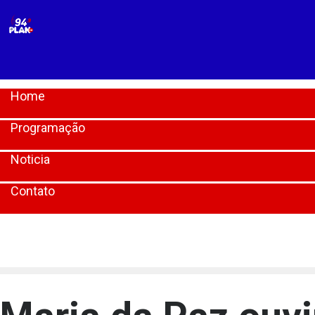
Home
Programação
Noticia
Contato
[lbg_audio8_html5_shoutcast settings_id="1"]