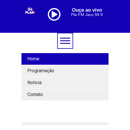
Ouça ao vivo
Pla FM Jaru 94.9
Home
Programação
Noticia
Contato
[lbg_audio8_html5_shoutcast settings_id="1"]