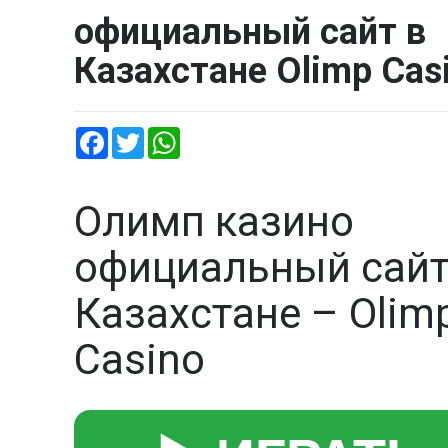
официальный сайт в
Казахстане Olimp Cas
Facebook
Twitter
WhatsApp
Олимп казино
официальный сайт
Казахстане – Olim
Casino