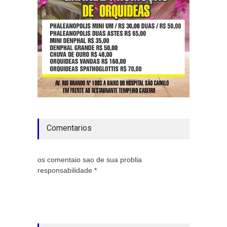
Comentarios
os comentaio sao de sua problia
responsabilidade *