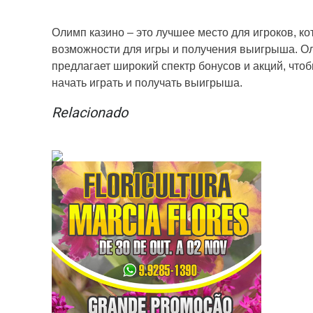
Олимп казино – это лучшее место для игроков, к
возможности для игры и получения выигрыша. О
предлагает широкий спектр бонусов и акций, что
начать играть и получать выигрыша.
Relacionado