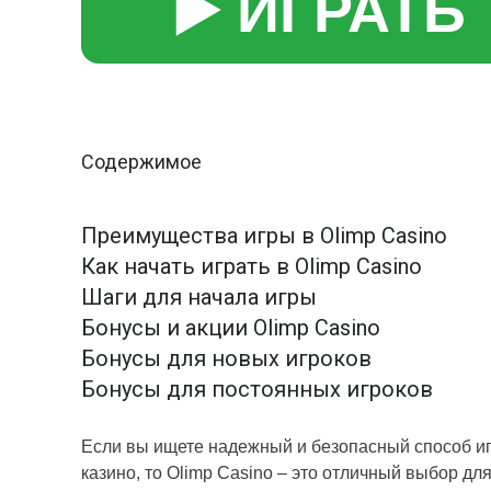
▶️ ИГРАТЬ
Содержимое
Преимущества игры в Olimp Casino
Как начать играть в Olimp Casino
Шаги для начала игры
Бонусы и акции Olimp Casino
Бонусы для новых игроков
Бонусы для постоянных игроков
Если вы ищете надежный и безопасный способ иг
казино, то Olimp Casino – это отличный выбор дл