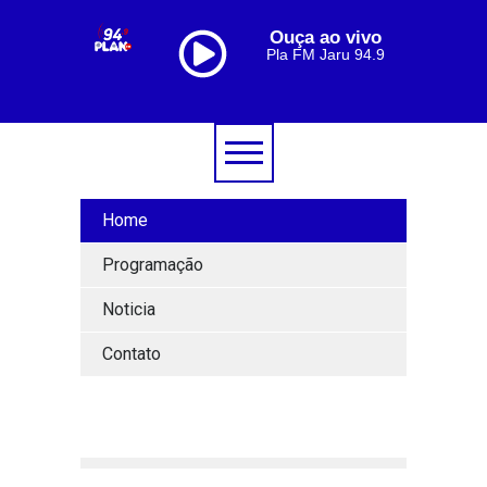
Ouça ao vivo
Pla FM Jaru 94.9
Home
Programação
Noticia
Contato
[lbg_audio8_html5_shoutcast settings_id="1"]