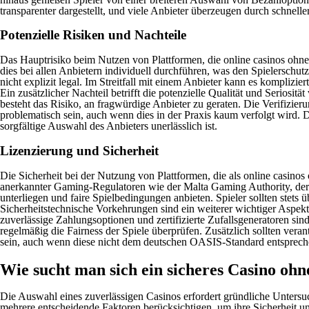
transparenter dargestellt, und viele Anbieter überzeugen durch schnel
Potenzielle Risiken und Nachteile
Das Hauptrisiko beim Nutzen von Plattformen, die online casinos ohne
dies bei allen Anbietern individuell durchführen, was den Spielerschutz
nicht explizit legal. Im Streitfall mit einem Anbieter kann es komplizi
Ein zusätzlicher Nachteil betrifft die potenzielle Qualität und Seriositä
besteht das Risiko, an fragwürdige Anbieter zu geraten. Die Verifizie
problematisch sein, auch wenn dies in der Praxis kaum verfolgt wird.
sorgfältige Auswahl des Anbieters unerlässlich ist.
Lizenzierung und Sicherheit
Die Sicherheit bei der Nutzung von Plattformen, die als online casin
anerkannter Gaming-Regulatoren wie der Malta Gaming Authority, de
unterliegen und faire Spielbedingungen anbieten. Spieler sollten stets ü
Sicherheitstechnische Vorkehrungen sind ein weiterer wichtiger Aspek
zuverlässige Zahlungsoptionen und zertifizierte Zufallsgeneratoren 
regelmäßig die Fairness der Spiele überprüfen. Zusätzlich sollten ve
sein, auch wenn diese nicht dem deutschen OASIS-Standard entsprec
Wie sucht man sich ein sicheres Casino oh
Die Auswahl eines zuverlässigen Casinos erfordert gründliche Unters
mehrere entscheidende Faktoren berücksichtigen, um ihre Sicherheit un