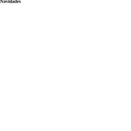
Novidades