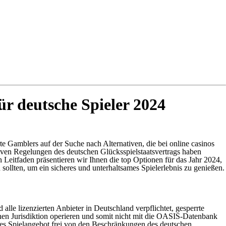
Ouça ao vivo
Pla FM Jaru 94.9
ür deutsche Spieler 2024
e Gamblers auf der Suche nach Alternativen, die bei online casinos
tiven Regelungen des deutschen Glücksspielstaatsvertrags haben
n Leitfaden präsentieren wir Ihnen die top Optionen für das Jahr 2024,
ollten, um ein sicheres und unterhaltsames Spielerlebnis zu genießen.
le lizenzierten Anbieter in Deutschland verpflichtet, gesperrte
chen Jurisdiktion operieren und somit nicht mit die OASIS-Datenbank
eres Spielangebot frei von den Beschränkungen des deutschen