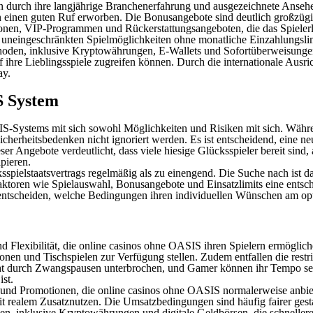
 durch ihre langjährige Branchenerfahrung und ausgezeichnete Ansehen 
nen guten Ruf erworben. Die Bonusangebote sind deutlich großzügiger
en, VIP-Programmen und Rückerstattungsangeboten, die das Spielerleb
r uneingeschränkten Spielmöglichkeiten ohne monatliche Einzahlungsli
oden, inklusive Kryptowährungen, E-Wallets und Sofortüberweisungen.
 ihre Lieblingsspiele zugreifen können. Durch die internationale Ausr
ay.
S System
S-Systems mit sich sowohl Möglichkeiten und Risiken mit sich. Währe
Sicherheitsbedenken nicht ignoriert werden. Es ist entscheidend, eine 
r Angebote verdeutlicht, dass viele hiesige Glücksspieler bereit sin
pieren.
pielstaatsvertrags regelmäßig als zu einengend. Die Suche nach ist da
toren wie Spielauswahl, Bonusangebote und Einsatzlimits eine entsche
u entscheiden, welche Bedingungen ihren individuellen Wünschen am opt
 und Flexibilität, die online casinos ohne OASIS ihren Spielern ermögl
en und Tischspielen zur Verfügung stellen. Zudem entfallen die restr
cht durch Zwangspausen unterbrochen, und Gamer können ihr Tempo sel
ist.
te und Promotionen, die online casinos ohne OASIS normalerweise anbi
alem Zusatznutzen. Die Umsatzbedingungen sind häufig fairer gestalte
en, inklusive Kryptowährungen und digitale Geldbörsen, die schneller