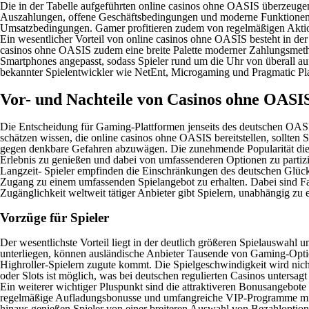
Die in der Tabelle aufgeführten online casinos ohne OASIS überzeugen
Auszahlungen, offene Geschäftsbedingungen und moderne Funktionen ei
Umsatzbedingungen. Gamer profitieren zudem von regelmäßigen Aktion
Ein wesentlicher Vorteil von online casinos ohne OASIS besteht in de
casinos ohne OASIS zudem eine breite Palette moderner Zahlungsmeth
Smartphones angepasst, sodass Spieler rund um die Uhr von überall auf
bekannter Spielentwickler wie NetEnt, Microgaming und Pragmatic Pl
Vor- und Nachteile von Casinos ohne OASI
Die Entscheidung für Gaming-Plattformen jenseits des deutschen OASI
schätzen wissen, die online casinos ohne OASIS bereitstellen, sollten 
gegen denkbare Gefahren abzuwägen. Die zunehmende Popularität diese
Erlebnis zu genießen und dabei von umfassenderen Optionen zu partizi
Langzeit- Spieler empfinden die Einschränkungen des deutschen Glückss
Zugang zu einem umfassenden Spielangebot zu erhalten. Dabei sind Fak
Zugänglichkeit weltweit tätiger Anbieter gibt Spielern, unabhängig z
Vorzüge für Spieler
Der wesentlichste Vorteil liegt in der deutlich größeren Spielauswahl
unterliegen, können ausländische Anbieter Tausende von Gaming-Option
Highroller-Spielern zugute kommt. Die Spielgeschwindigkeit wird ni
oder Slots ist möglich, was bei deutschen regulierten Casinos untersagt 
Ein weiterer wichtiger Pluspunkt sind die attraktiveren Bonusangebo
regelmäßige Aufladungsbonusse und umfangreiche VIP-Programme mit re
hinaus genießen Spieler von einer breiteren Auswahl von Bezahloption