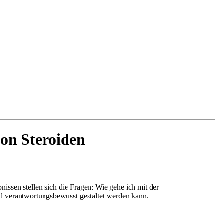
Ouça ao vivo
Pla FM Jaru 94.9
von Steroiden
nissen stellen sich die Fragen: Wie gehe ich mit der
nd verantwortungsbewusst gestaltet werden kann.