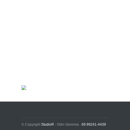
© Copyright
StudioR
- Odin Geremia .
69 99241-4439