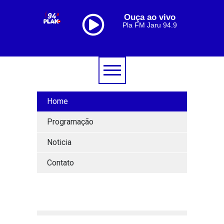
Ouça ao vivo
Pla FM Jaru 94.9
Home
Programação
Noticia
Contato
[lbg_audio8_html5_shoutcast settings_id="1"]