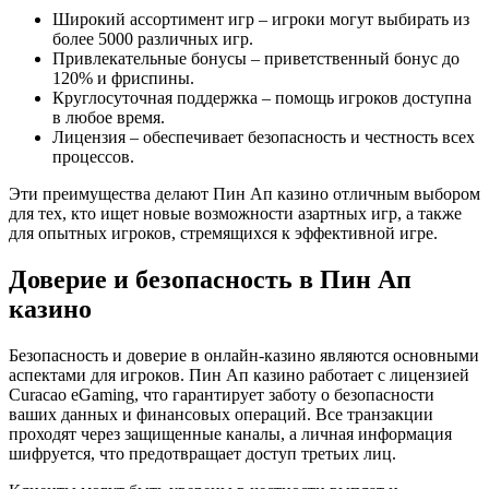
Широкий ассортимент игр – игроки могут выбирать из
более 5000 различных игр.
Привлекательные бонусы – приветственный бонус до
120% и фриспины.
Круглосуточная поддержка – помощь игроков доступна
в любое время.
Лицензия – обеспечивает безопасность и честность всех
процессов.
Эти преимущества делают Пин Ап казино отличным выбором
для тех, кто ищет новые возможности азартных игр, а также
для опытных игроков, стремящихся к эффективной игре.
Доверие и безопасность в Пин Ап
казино
Безопасность и доверие в онлайн-казино являются основными
аспектами для игроков. Пин Ап казино работает с лицензией
Curacao eGaming, что гарантирует заботу о безопасности
ваших данных и финансовых операций. Все транзакции
проходят через защищенные каналы, а личная информация
шифруется, что предотвращает доступ третьих лиц.