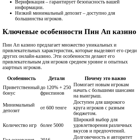
Верификация – гарантирует безопасность вашей
информации.
Низкий минимальный депозит – доступно для
большинства игроков.
Ключевые особенности Пин Ап казино
Пин Ап казино предлагает множество уникальных и
привлекательных характеристик, которые выделяют его среди
других онлайн-казино. Эти особенности делают его
привлекательным для игроков среднем уровне и опытных
азартных игроков.
Особенность
Детали
Почему это важно
Помогает новым игрокам
Приветственный
до 120% + 250
начать с большими шансами
бонус
фриспинов
на выигрыш.
Доступен для широкого
Минимальный
от 600 тенге
круга игроков с разным
депозит
бюджетом.
Широкий выбор для
Количество игр
более 5000
удовлетворения различных
вкусов и предпочтений.
Долговечность и авторитет
Год основания
2016