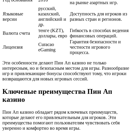
на рынке азартных игр.
русский,
Языковые
казахский,
Доступность для игроков из
версии
английский и
разных стран и регионов.
др.
тенге (KZT),
Гибкость в способах ведения
Валюта счета
доллары, евро
финансовых операций.
Гарантия безопасности и
Curacao
Лицензия
честности игрового
eGaming
процесса.
Эти особенности делают Пин Ап казино не только
интересным, но и безопасным местом для игры. Разнообразие
игр и привлекающие бонусы способствуют тому, что игроки
возвращаются для новых игровых сессий.
Ключевые преимущества Пин Ап
казино
Пин Ап казино обладает рядом ключевых преимуществ,
которые делают его привлекательным для игроков. Эти
преимущества помогают пользователям чувствовать себя
уверенно и комфортно во время игры.