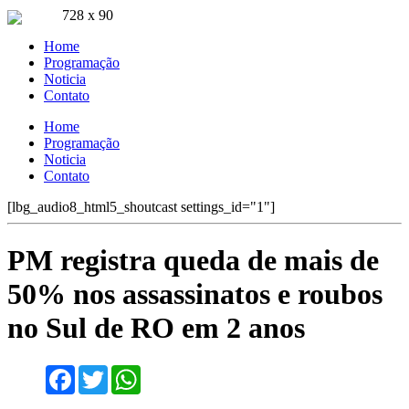
728 x 90
Ouça ao vivo
Home
Pla FM Jaru 94.9
Programação
Noticia
Contato
Home
Programação
Noticia
Contato
[lbg_audio8_html5_shoutcast settings_id="1"]
PM registra queda de mais de
50% nos assassinatos e roubos
no Sul de RO em 2 anos
Facebook
Twitter
WhatsApp