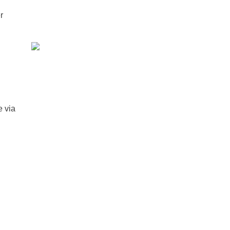
r
e via