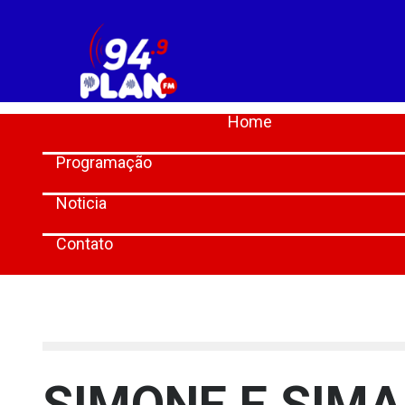
Home
Programação
Noticia
Contato
[lbg_audio8_html5_shoutcast settings_id="1"]