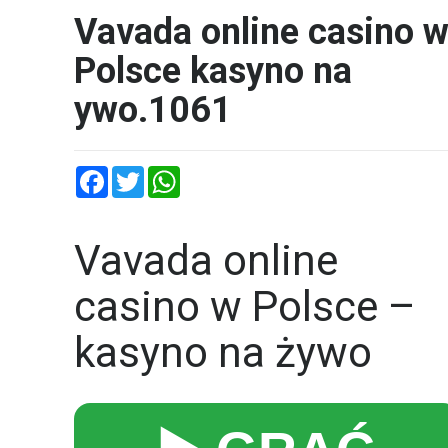
Vavada online casino 
Polsce kasyno na
ywo.1061
Facebook
Twitter
WhatsApp
Vavada online
casino w Polsce –
kasyno na żywo