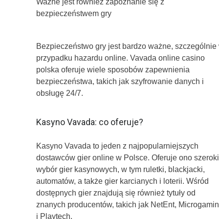
Ważne jest również zapoznanie się z
bezpieczeństwem gry
Bezpieczeństwo gry jest bardzo ważne, szczególnie
przypadku hazardu online. Vavada online casino
polska oferuje wiele sposobów zapewnienia
bezpieczeństwa, takich jak szyfrowanie danych i
obsługę 24/7.
Kasyno Vavada: co oferuje?
Kasyno Vavada to jeden z najpopularniejszych
dostawców gier online w Polsce. Oferuje ono szeroki
wybór gier kasynowych, w tym ruletki, blackjacki,
automatów, a także gier karcianych i loterii. Wśród
dostępnych gier znajdują się również tytuły od
znanych producentów, takich jak NetEnt, Microgami
i Playtech.