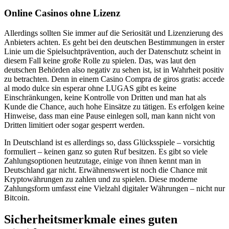
Online Casinos ohne Lizenz
Allerdings sollten Sie immer auf die Seriosität und Lizenzierung des
Anbieters achten. Es geht bei den deutschen Bestimmungen in erster
Linie um die Spielsuchtprävention, auch der Datenschutz scheint in
diesem Fall keine große Rolle zu spielen. Das, was laut den
deutschen Behörden also negativ zu sehen ist, ist in Wahrheit positiv
zu betrachten. Denn in einem Casino Compra de giros gratis: accede
al modo dulce sin esperar ohne LUGAS gibt es keine
Einschränkungen, keine Kontrolle von Dritten und man hat als
Kunde die Chance, auch hohe Einsätze zu tätigen. Es erfolgen keine
Hinweise, dass man eine Pause einlegen soll, man kann nicht von
Dritten limitiert oder sogar gesperrt werden.
In Deutschland ist es allerdings so, dass Glücksspiele – vorsichtig
formuliert – keinen ganz so guten Ruf besitzen. Es gibt so viele
Zahlungsoptionen heutzutage, einige von ihnen kennt man in
Deutschland gar nicht. Erwähnenswert ist noch die Chance mit
Kryptowährungen zu zahlen und zu spielen. Diese moderne
Zahlungsform umfasst eine Vielzahl digitaler Währungen – nicht nur
Bitcoin.
Sicherheitsmerkmale eines guten