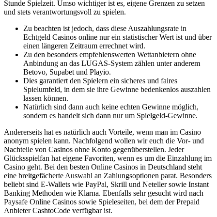
Stunde Spielzeit. Umso wichtiger ist es, eigene Grenzen zu setzen
und stets verantwortungsvoll zu spielen.
Zu beachten ist jedoch, dass diese Auszahlungsrate in
Echtgeld Casinos online nur ein statistischer Wert ist und über
einen längeren Zeitraum errechnet wird.
Zu den besonders empfehlenswerten Wettanbietern ohne
Anbindung an das LUGAS-System zählen unter anderem
Betovo, Supabet und Playio.
Dies garantiert den Spielern ein sicheres und faires
Spielumfeld, in dem sie ihre Gewinne bedenkenlos auszahlen
lassen können.
Natürlich sind dann auch keine echten Gewinne möglich,
sondern es handelt sich dann nur um Spielgeld-Gewinne.
Andererseits hat es natürlich auch Vorteile, wenn man im Casino
anonym spielen kann. Nachfolgend wollen wir euch die Vor- und
Nachteile von Casinos ohne Konto gegenüberstellen. Jeder
Glücksspielfan hat eigene Favoriten, wenn es um die Einzahlung im
Casino geht. Bei den besten Online Casinos in Deutschland steht
eine breitgefächerte Auswahl an Zahlungsoptionen parat. Besonders
beliebt sind E-Wallets wie PayPal, Skrill und Neteller sowie Instant
Banking Methoden wie Klarna. Ebenfalls sehr gesucht wird nach
Paysafe Online Casinos sowie Spieleseiten, bei dem der Prepaid
Anbieter CashtoCode verfügbar ist.