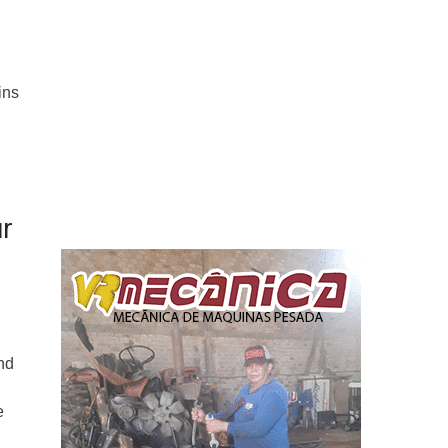
ins
ür
nd
e