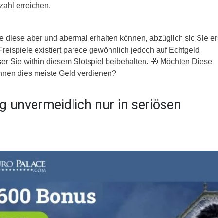
zahl erreichen.
se diese aber und abermal erhalten können, abzüglich sic Sie er
reispiele existiert parece gewöhnlich jedoch auf Echtgeld
er Sie within diesem Slotspiel beibehalten. 🎁 Möchten Diese
 Ihnen dies meiste Geld verdienen?
g unvermeidlich nur in seriösen