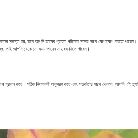
 করুন।
পত্র জমা দিন।
ুন।
কোনো সমস্যা হয়, তবে আপনি তাদের গ্রাহক পরিষেবা দলের সাথে যোগাযোগ করতে পারেন। 
ব্ধ, তাই আপনি যেকোনো সময় তাদের সাহায্য নিতে পারেন।
ান।
পারেন।
ুযোগ প্রদান করে। সঠিক নিয়মাবলী অনুসরণ করে এবং সতর্কতার সাথে খেললে, আপনি এই প্ল্যাট