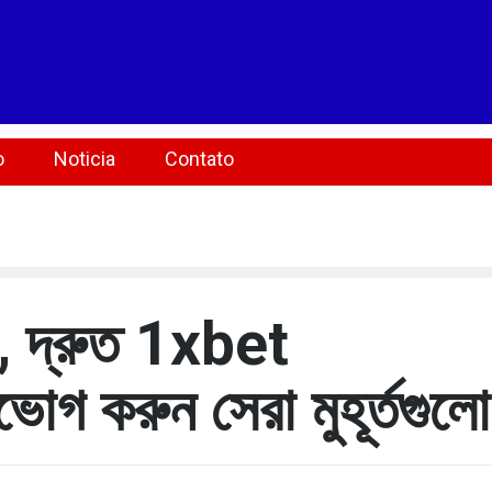
o
Noticia
Contato
গ, দ্রুত 1xbet
করুন সেরা মুহূর্তগুলো