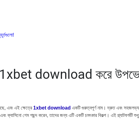
র্তগুলো!
দ্রুত 1xbet download করে উপভ
রেছে, এবং এই ক্ষেত্রে
1xbet download
একটি গুরুত্বপূর্ণ নাম। দ্রুত এবং সহজলভ্য
এবং ক্যাসিনো গেম পছন্দ করেন, তাদের জন্য এটি একটি চমৎকার বিকল্প। এই প্ল্যাটফর্মটি শুধু