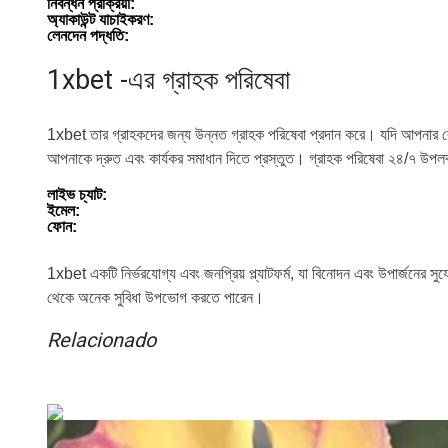
নিবন্ধন প্রক্রিয়া:
একটি বৈধ ইমেল আইডি এবং ফোন নম্বর ব্যবহার করে নিবন্ধন
অ্যাকাউন্ট যাচাইকরণ:
আপনার অ্যাকাউন্টটি যাচাই করার জন্য প্রয়োজনীয় কাগজ
লেনদেন পদ্ধতি:
টাকা জমা এবং তোলার জন্য বিভিন্ন নিরাপদ পদ্ধতি ব্যবহার কর
1xbet -এর গ্রাহক পরিষেবা
1xbet তার গ্রাহকদের জন্য উন্নত গ্রাহক পরিষেবা প্রদান করে। যদি আপনার 
আপনাকে দ্রুত এবং কার্যকর সমাধান দিতে প্রস্তুত। গ্রাহক পরিষেবা ২৪/৭ উপল
লাইভ চ্যাট:
ওয়েবসাইটে লাইভ চ্যাট অপশনটি ব্যবহার করে তাৎক্ষণিক সহায়তা প
ইমেল:
ইমেলের মাধ্যমে আপনার সমস্যা জানাতে পারেন।
ফোন:
নির্দিষ্ট ফোন নম্বরে কল করে গ্রাহক পরিষেবা প্রতিনিধির সাথে কথা বলতে 
1xbet একটি নির্ভরযোগ্য এবং জনপ্রিয় প্ল্যাটফর্ম, যা বিনোদন এবং উপার্জনের স
থেকে অনেক সুবিধা উপভোগ করতে পারেন।
Relacionado