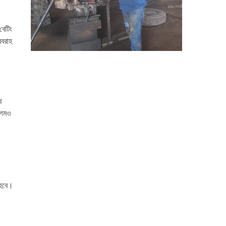
বেটিং
রবরাহ
ে
গেমও
 হবে।