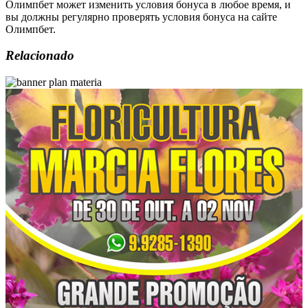
Олимпбет может изменить условия бонуса в любое время, и
вы должны регулярно проверять условия бонуса на сайте
Олимпбет.
Relacionado