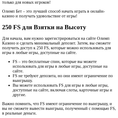
только для новых игроков!
Олимп Бет – это лучший способ начать играть в онлайн-
казино и получать удовольствие от игры!
250 FS для Взятки на Высоту
Для начала, вам нужно зарегистрироваться на сайте Олимп
Казино и сделать минимальный депозит. Затем, вы сможете
получить доступ к 250 FS, которые можно использовать для
игры в любые игры, доступные на сайте.
FS – это бесплатные спин, которые вы можете
использовать для игры в любые игры, доступные на
сайте.
FS не требуют депозита, но они имеют ограничение по
выигрышу.
Вы можете использовать FS для игры в любые игры,
доступные на сайте, включая слоты, карточные игры и
другие.
Важно помнить, что FS имеют ограничение по выигрышу, и
вы не сможете вывести выигрыш, полученный с помощью FS,
в реальные деньги.