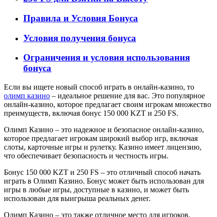
Правила и Условия Бонуса
Условия получения бонуса
Ограничения и условия использования
бонуса
Если вы ищете новый способ играть в онлайн-казино, то
олимп казино
– идеальное решение для вас. Это популярное
онлайн-казино, которое предлагает своим игрокам множество
преимуществ, включая бонус 150 000 KZT и 250 FS.
Олимп Казино – это надежное и безопасное онлайн-казино,
которое предлагает игрокам широкий выбор игр, включая
слоты, карточные игры и рулетку. Казино имеет лицензию,
что обеспечивает безопасность и честность игры.
Бонус 150 000 KZT и 250 FS – это отличный способ начать
играть в Олимп Казино. Бонус может быть использован для
игры в любые игры, доступные в казино, и может быть
использован для выигрыша реальных денег.
Олимп Казино – это также отличное место для игроков,