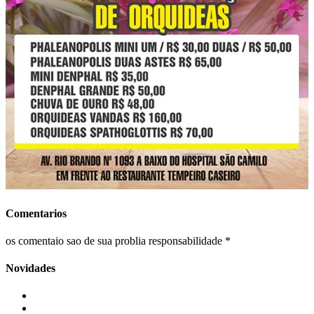
Comentarios
os comentaio sao de sua problia responsabilidade *
Novidades