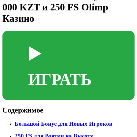
000 KZT и 250 FS Olimp
Казино
▶️
ИГРАТЬ
Содержимое
Большой Бонус для Новых Игроков
250 FS для Взятки на Высоту