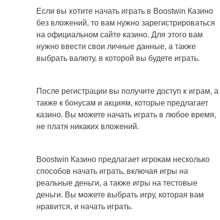
Если вы хотите начать играть в Boostwin Казино
без вложений, то вам нужно зарегистрироваться
на официальном сайте казино. Для этого вам
нужно ввести свои личные данные, а также
выбрать валюту, в которой вы будете играть.
После регистрации вы получите доступ к играм, а
также к бонусам и акциям, которые предлагает
казино. Вы можете начать играть в любое время,
не платя никаких вложений.
Boostwin Казино предлагает игрокам несколько
способов начать играть, включая игры на
реальные деньги, а также игры на тестовые
деньги. Вы можете выбрать игру, которая вам
нравится, и начать играть.