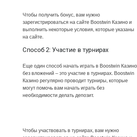
рублей
Чтобы получить бонус, вам нужно
зарегистрироваться на сайте Boostwin Казино и
выполнить некоторые условия, которые указаны
на сайте.
Способ 2: Участие в турнирах
Еще один способ начать играть в Boostwin Казино
без вложений – это участие в турнирах. Boostwin
Казино регулярно проводит турниры, которые
могут помочь вам начать играть без
необходимости делать депозит.
Турниры по blackjack
Турниры по рулетке
Турниры по слотам
Чтобы участвовать в турнирах, вам нужно