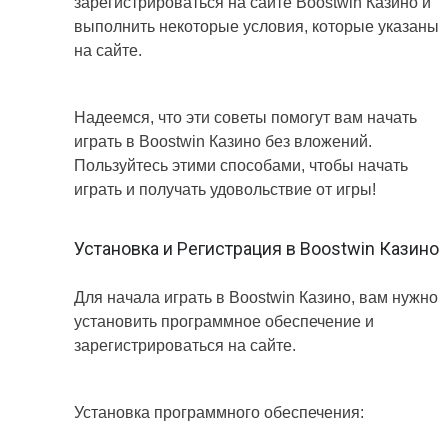
зарегистрироваться на сайте Boostwin Казино и
выполнить некоторые условия, которые указаны
на сайте.
Надеемся, что эти советы помогут вам начать
играть в Boostwin Казино без вложений.
Пользуйтесь этими способами, чтобы начать
играть и получать удовольствие от игры!
Установка и Регистрация в Boostwin Казино
Для начала играть в Boostwin Казино, вам нужно
установить программное обеспечение и
зарегистрироваться на сайте.
Установка программного обеспечения: