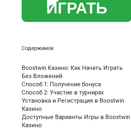
▶️
ИГРАТЬ
Содержимое
Boostwin Казино: Как Начать Играть
Без Вложений
Способ 1: Получение бонуса
Способ 2: Участие в турнирах
Установка и Регистрация в Boostwin
Казино
Доступные Варианты Игры в Boostwin
Казино