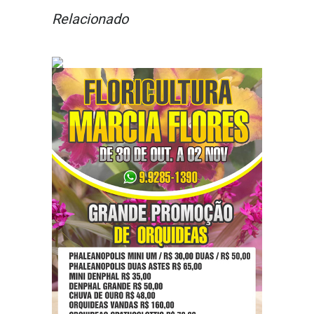
Relacionado