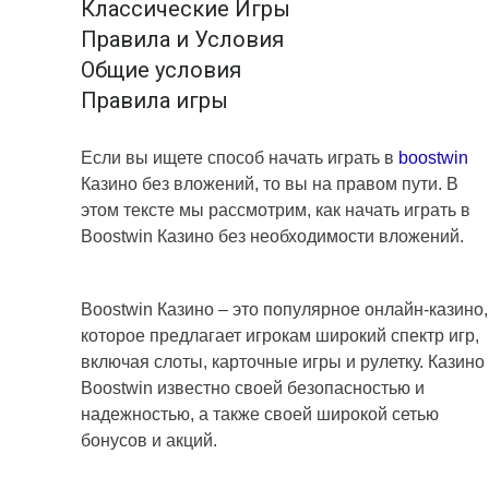
Классические Игры
Правила и Условия
Общие условия
Правила игры
Если вы ищете способ начать играть в
boostwin
Казино без вложений, то вы на правом пути. В
этом тексте мы рассмотрим, как начать играть в
Boostwin Казино без необходимости вложений.
Boostwin Казино – это популярное онлайн-казино,
которое предлагает игрокам широкий спектр игр,
включая слоты, карточные игры и рулетку. Казино
Boostwin известно своей безопасностью и
надежностью, а также своей широкой сетью
бонусов и акций.