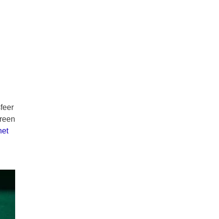
feer
ereen
net