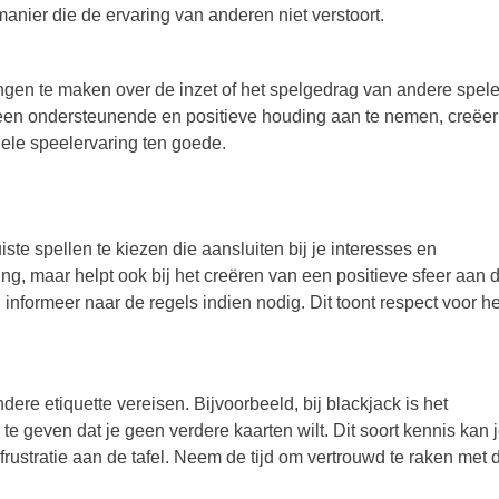
anier die de ervaring van anderen niet verstoort.
gen te maken over de inzet of het spelgedrag van andere spele
r een ondersteunende en positieve houding aan te nemen, creëer
hele speelervaring ten goede.
ste spellen te kiezen die aansluiten bij je interesses en
ing, maar helpt ook bij het creëren van een positieve sfeer aan 
 informeer naar de regels indien nodig. Dit toont respect voor he
re etiquette vereisen. Bijvoorbeeld, bij blackjack is het
e geven dat je geen verdere kaarten wilt. Dit soort kennis kan 
rustratie aan de tafel. Neem de tijd om vertrouwd te raken met 