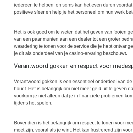
iedereen te helpen, en soms kan het even duren voordat 
positieve sfeer en help je het personeel om hun werk bete
Het is ook goed om te weten dat het geven van fooien geb
van een paar munten aan een dealer tot een groter bedra
waardering te tonen voor de service die je hebt ontvangen
je dit als onderdeel van je casino-ervaring beschouwt.
Verantwoord gokken en respect voor medesp
Verantwoord gokken is een essentieel onderdeel van de ca
houdt. Het is belangrijk om niet meer geld uit te geven d
voorkom je niet alleen dat je in financiële problemen ko
tijdens het spelen.
Bovendien is het belangrijk om respect te tonen voor med
moet zijn, vooral als je wint. Het kan frustrerend zijn vo