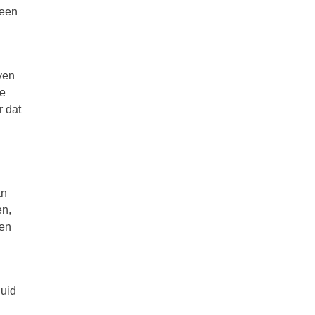
 een
ven
je
r dat
an
en,
len
luid