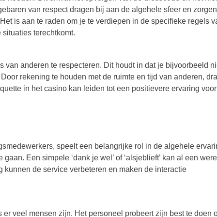
ebaren van respect dragen bij aan de algehele sfeer en zorgen
Het is aan te raden om je te verdiepen in de specifieke regels v
 situaties terechtkomt.
 van anderen te respecteren. Dit houdt in dat je bijvoorbeeld ni
. Door rekening te houden met de ruimte en tijd van anderen, dr
uette in het casino kan leiden tot een positievere ervaring voor
gsmedewerkers, speelt een belangrijke rol in de algehele ervari
 gaan. Een simpele ‘dank je wel’ of ‘alsjeblieft’ kan al een were
 kunnen de service verbeteren en maken de interactie
ls er veel mensen zijn. Het personeel probeert zijn best te doen