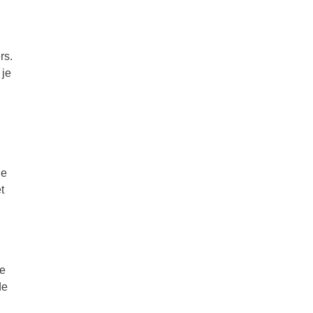
rs.
 je
de
t
je
de